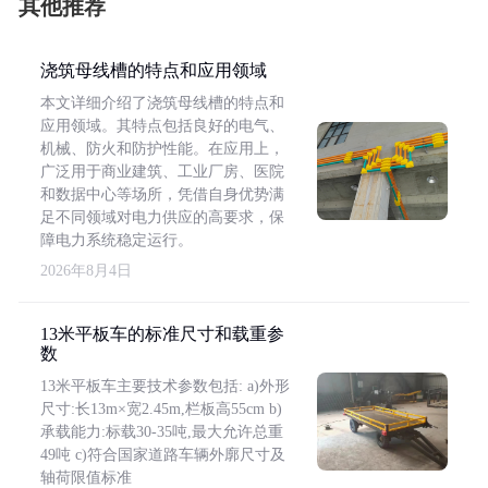
其他推荐
浇筑母线槽的特点和应用领域
本文详细介绍了浇筑母线槽的特点和
应用领域。其特点包括良好的电气、
机械、防火和防护性能。在应用上，
广泛用于商业建筑、工业厂房、医院
和数据中心等场所，凭借自身优势满
足不同领域对电力供应的高要求，保
障电力系统稳定运行。
2026年8月4日
13米平板车的标准尺寸和载重参
数
13米平板车主要技术参数包括: a)外形
尺寸:长13m×宽2.45m,栏板高55cm b)
承载能力:标载30-35吨,最大允许总重
49吨 c)符合国家道路车辆外廓尺寸及
轴荷限值标准