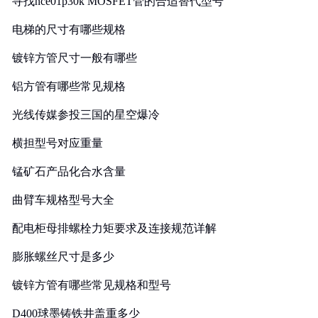
寻找nce01p30k MOSFET管的合适替代型号
电梯的尺寸有哪些规格
镀锌方管尺寸一般有哪些
铝方管有哪些常见规格
光线传媒参投三国的星空爆冷
横担型号对应重量
锰矿石产品化合水含量
曲臂车规格型号大全
配电柜母排螺栓力矩要求及连接规范详解
膨胀螺丝尺寸是多少
镀锌方管有哪些常见规格和型号
D400球墨铸铁井盖重多少