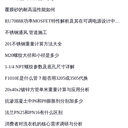
覆膜砂的耐高温性能如何
RU7088R功率MOSFET特性解析及其在可调电源设计中的
实践
不锈钢通风 管道施工
201不锈钢重量计算方法大全
M20螺纹大径和小径是多少
1-1/4 NPT螺纹参数及底孔尺寸详解
F1010E是什么管？能否用3205或3505代换
20x40x2镀锌方管单米重量计算与应用分析
抗渗混凝土中P6和P8膨胀剂分别加多少
法兰PN25和PN16有什么区别
消费者对洗衣机的核心需求调研与分析