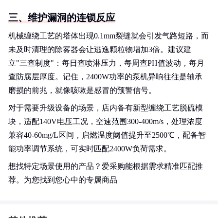
三、维护漏洞的连锁反应
机械缠绕工艺的塔体出现0.1mm裂缝就会引发气路短路，而
未及时清理的除雾器会让逃逸颗粒物增加3倍。建议建
立"三查制度"：每日查喷淋压力，每周查PH值波动，每月
查防腐层厚度。记住，2400W功率的泵机异响往往是轴承
磨损的前兆，就像咳嗽是感冒的预警信号。
对于需要升级设备的场景，店内备有新型缠绕工艺脱硫模
块，适配140V电压工况，空速范围300-400m/s，处理浓度
兼容40-60mg/L区间，启燃温度阈值提升至2500℃，配备智
能功率调节系统，可实时匹配2400W负荷需求。
想找特定场景使用的产品？爱采购能根据需求精准匹配推
荐。为您找到您心中的专属商品