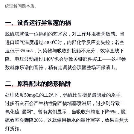
统理解问题本质。
一、设备运行异常惹的祸
脱硫塔就像一位挑剔的艺术家，对工作环境极为敏感。当
进口烟气温度超过2300℃时，内部化学反应会失控；若空
速低于350m/s，污染物与吸收剂接触不充分，效率直线下
降。电压波动超过140V也会导致关键部件罢工——这些参
数就像乐谱的音符，稍有走调就会演砸整场环保演出。
二、原料配比的隐形陷阱
处理浓度50mg/L的工况下，钙硫比失衡是最隐蔽的杀手。
过多石灰石会产生粘性副产物堵塞喷淋层，过少则导致二
氧化硫"漏网"。曾有案例显示，当吸收剂纯度下降5%，脱
硫效率会骤降20%，这就像用掺水的墨汁写字，效果自然大
打折扣。