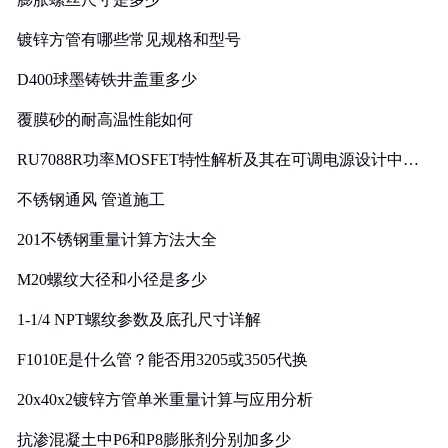
镀锌方管有哪些常见规格和型号
D400球墨铸铁井盖重多少
覆膜砂的耐高温性能如何
RU7088R功率MOSFET特性解析及其在可调电源设计中的
实践
不锈钢通风 管道施工
201不锈钢重量计算方法大全
M20螺纹大径和小径是多少
1-1/4 NPT螺纹参数及底孔尺寸详解
F1010E是什么管？能否用3205或3505代换
20x40x2镀锌方管单米重量计算与应用分析
抗渗混凝土中P6和P8膨胀剂分别加多少