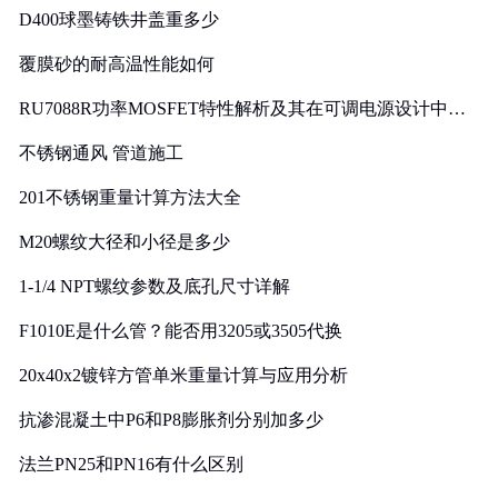
D400球墨铸铁井盖重多少
覆膜砂的耐高温性能如何
RU7088R功率MOSFET特性解析及其在可调电源设计中的
实践
不锈钢通风 管道施工
201不锈钢重量计算方法大全
M20螺纹大径和小径是多少
1-1/4 NPT螺纹参数及底孔尺寸详解
F1010E是什么管？能否用3205或3505代换
20x40x2镀锌方管单米重量计算与应用分析
抗渗混凝土中P6和P8膨胀剂分别加多少
法兰PN25和PN16有什么区别