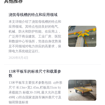
其他推荐
浇筑母线槽的特点和应用领域
本文详细介绍了浇筑母线槽的特点和
应用领域。其特点包括良好的电气、
机械、防火和防护性能。在应用上，
广泛用于商业建筑、工业厂房、医院
和数据中心等场所，凭借自身优势满
足不同领域对电力供应的高要求，保
障电力系统稳定运行。
2026年8月4日
13米平板车的标准尺寸和载重参
数
13米平板车主要技术参数包括: a)外形
尺寸:长13m×宽2.45m,栏板高55cm b)
承载能力:标载30-35吨,最大允许总重
49吨 c)符合国家道路车辆外廓尺寸及
轴荷限值标准