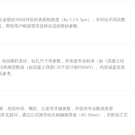
砂200目对应的表面粗糙度（Ra 3.2-6.3μm），并对比不同目数
业实践，帮助用户根据需求选择合适的喷砂参数。
力，包括螺杆直径、钻孔尺寸等参数，并依据专业标准（如《混凝土结
方法和典型数值（如混凝土强度C30下设计值约80kN）。内容涵盖安装
员参考。
底孔计算，包括外径、螺距、公差等关键参数，并提供专业数据来源
孔尺寸的常见疑问，通过公式推导给出精确推荐值（Φ5.18mm），并附加工艺