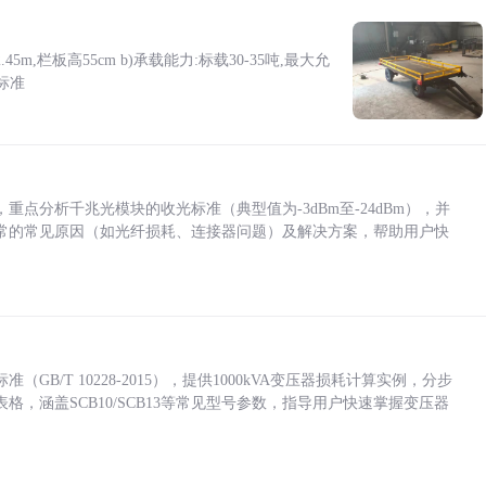
5m,栏板高55cm b)承载能力:标载30-35吨,最大允
标准
点分析千兆光模块的收光标准（典型值为-3dBm至-24dBm），并
常的常见原因（如光纤损耗、连接器问题）及解决方案，帮助用户快
/T 10228-2015），提供1000kVA变压器损耗计算实例，分步
，涵盖SCB10/SCB13等常见型号参数，指导用户快速掌握变压器