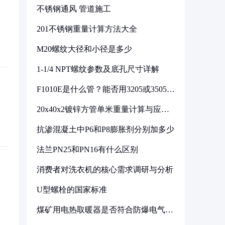
不锈钢通风 管道施工
201不锈钢重量计算方法大全
M20螺纹大径和小径是多少
1-1/4 NPT螺纹参数及底孔尺寸详解
F1010E是什么管？能否用3205或3505代
换
20x40x2镀锌方管单米重量计算与应用
分析
抗渗混凝土中P6和P8膨胀剂分别加多少
法兰PN25和PN16有什么区别
消费者对洗衣机的核心需求调研与分析
U型螺栓的国家标准
煤矿用电热取暖器是否符合防爆电气设
备标准