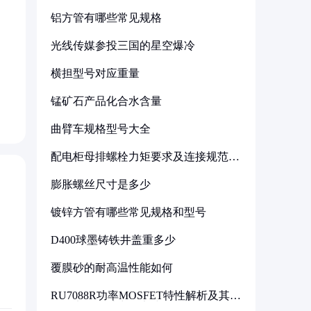
铝方管有哪些常见规格
光线传媒参投三国的星空爆冷
横担型号对应重量
锰矿石产品化合水含量
曲臂车规格型号大全
配电柜母排螺栓力矩要求及连接规范详
解
膨胀螺丝尺寸是多少
镀锌方管有哪些常见规格和型号
D400球墨铸铁井盖重多少
覆膜砂的耐高温性能如何
RU7088R功率MOSFET特性解析及其在
可调电源设计中的实践