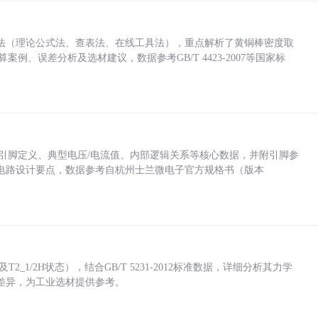
法（理论公式法、查表法、在线工具法），重点解析了黄铜棒密度取
计算案例、误差分析及选材建议，数据参考GB/T 4423-2007等国家标
括各引脚定义、典型电压/电流值、内部逻辑关系等核心数据，并附引脚参
电路设计要点，数据参考自杭州士兰微电子官方规格书（版本
_1/2H状态），结合GB/T 5231-2012标准数据，详细分析其力学
差异，为工业选材提供参考。