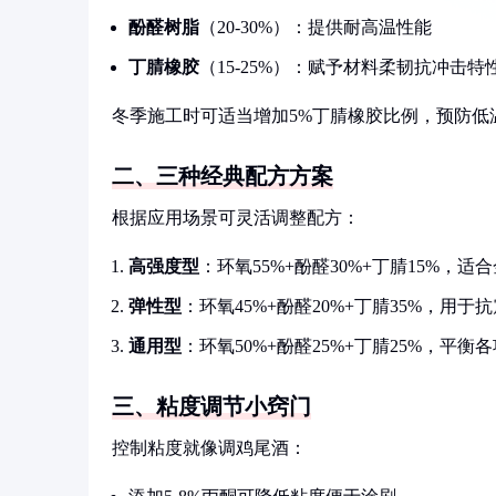
酚醛树脂
（20-30%）：提供耐高温性能
丁腈橡胶
（15-25%）：赋予材料柔韧抗冲击特
冬季施工时可适当增加5%丁腈橡胶比例，预防低
二、三种经典配方方案
根据应用场景可灵活调整配方：
高强度型
：环氧55%+酚醛30%+丁腈15%，适
弹性型
：环氧45%+酚醛20%+丁腈35%，用于
通用型
：环氧50%+酚醛25%+丁腈25%，平衡
三、粘度调节小窍门
控制粘度就像调鸡尾酒：