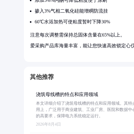
添加5-8%丙酮可降低粘度便于涂刷
掺入3%气相二氧化硅能增稠防流挂
60℃水浴加热可使粘度暂时下降30%
注意每次调整需保持总固体含量在65%以上。
爱采购产品库海量丰富，能让您快速高效锁定心
其他推荐
浇筑母线槽的特点和应用领域
本文详细介绍了浇筑母线槽的特点和应用领域。其特
用上，广泛用于商业建筑、工业厂房、医院和数据中
的高要求，保障电力系统稳定运行。
2026年8月4日