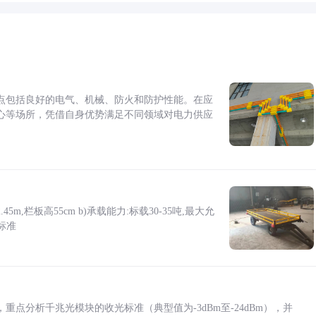
点包括良好的电气、机械、防火和防护性能。在应
心等场所，凭借自身优势满足不同领域对电力供应
5m,栏板高55cm b)承载能力:标载30-35吨,最大允
标准
点分析千兆光模块的收光标准（典型值为-3dBm至-24dBm），并