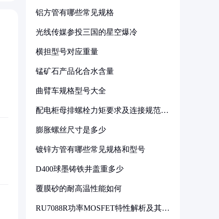
铝方管有哪些常见规格
光线传媒参投三国的星空爆冷
横担型号对应重量
锰矿石产品化合水含量
曲臂车规格型号大全
配电柜母排螺栓力矩要求及连接规范详
解
膨胀螺丝尺寸是多少
镀锌方管有哪些常见规格和型号
D400球墨铸铁井盖重多少
覆膜砂的耐高温性能如何
RU7088R功率MOSFET特性解析及其在
可调电源设计中的实践