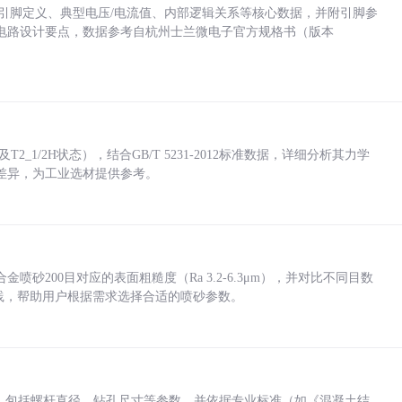
括各引脚定义、典型电压/电流值、内部逻辑关系等核心数据，并附引脚参
电路设计要点，数据参考自杭州士兰微电子官方规格书（版本
_1/2H状态），结合GB/T 5231-2012标准数据，详细分析其力学
差异，为工业选材提供参考。
砂200目对应的表面粗糙度（Ra 3.2-6.3μm），并对比不同目数
业实践，帮助用户根据需求选择合适的喷砂参数。
力，包括螺杆直径、钻孔尺寸等参数，并依据专业标准（如《混凝土结