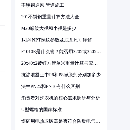
不锈钢通风 管道施工
201不锈钢重量计算方法大全
M20螺纹大径和小径是多少
1-1/4 NPT螺纹参数及底孔尺寸详解
F1010E是什么管？能否用3205或3505代
换
20x40x2镀锌方管单米重量计算与应用
分析
抗渗混凝土中P6和P8膨胀剂分别加多少
法兰PN25和PN16有什么区别
消费者对洗衣机的核心需求调研与分析
U型螺栓的国家标准
煤矿用电热取暖器是否符合防爆电气设
备标准