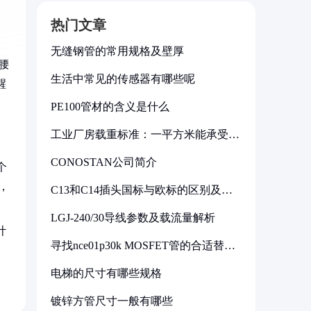
热门文章
无缝钢管的常用规格及壁厚
腰
生活中常见的传感器有哪些呢
醒
PE100管材的含义是什么
工业厂房载重标准：一平方米能承受多
少公斤
CONOSTAN公司简介
个
，
C13和C14插头国标与欧标的区别及其
标准解析
LGJ-240/30导线参数及载流量解析
计
寻找nce01p30k MOSFET管的合适替代
型号
电梯的尺寸有哪些规格
镀锌方管尺寸一般有哪些