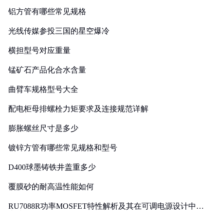
铝方管有哪些常见规格
光线传媒参投三国的星空爆冷
横担型号对应重量
锰矿石产品化合水含量
曲臂车规格型号大全
配电柜母排螺栓力矩要求及连接规范详解
膨胀螺丝尺寸是多少
镀锌方管有哪些常见规格和型号
D400球墨铸铁井盖重多少
覆膜砂的耐高温性能如何
RU7088R功率MOSFET特性解析及其在可调电源设计中的
实践