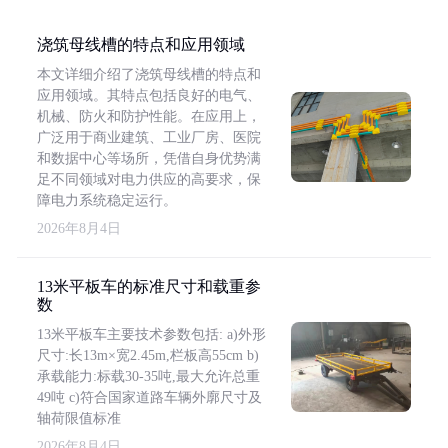
浇筑母线槽的特点和应用领域
本文详细介绍了浇筑母线槽的特点和
应用领域。其特点包括良好的电气、
机械、防火和防护性能。在应用上，
广泛用于商业建筑、工业厂房、医院
和数据中心等场所，凭借自身优势满
足不同领域对电力供应的高要求，保
障电力系统稳定运行。
2026年8月4日
13米平板车的标准尺寸和载重参
数
13米平板车主要技术参数包括: a)外形
尺寸:长13m×宽2.45m,栏板高55cm b)
承载能力:标载30-35吨,最大允许总重
49吨 c)符合国家道路车辆外廓尺寸及
轴荷限值标准
2026年8月4日