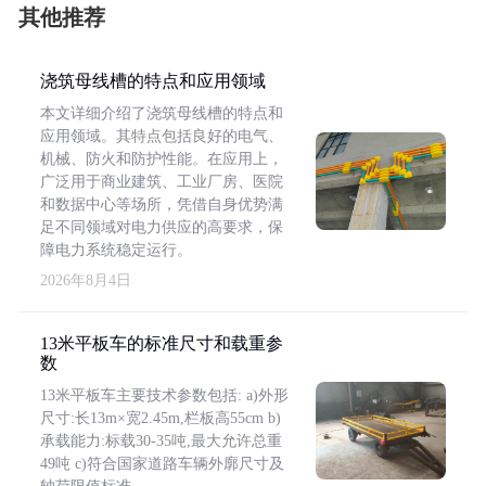
其他推荐
浇筑母线槽的特点和应用领域
本文详细介绍了浇筑母线槽的特点和
应用领域。其特点包括良好的电气、
机械、防火和防护性能。在应用上，
广泛用于商业建筑、工业厂房、医院
和数据中心等场所，凭借自身优势满
足不同领域对电力供应的高要求，保
障电力系统稳定运行。
2026年8月4日
13米平板车的标准尺寸和载重参
数
13米平板车主要技术参数包括: a)外形
尺寸:长13m×宽2.45m,栏板高55cm b)
承载能力:标载30-35吨,最大允许总重
49吨 c)符合国家道路车辆外廓尺寸及