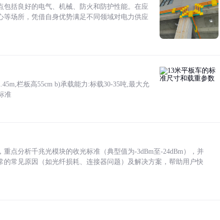
点包括良好的电气、机械、防火和防护性能。在应
心等场所，凭借自身优势满足不同领域对电力供应
5m,栏板高55cm b)承载能力:标载30-35吨,最大允
标准
点分析千兆光模块的收光标准（典型值为-3dBm至-24dBm），并
常的常见原因（如光纤损耗、连接器问题）及解决方案，帮助用户快