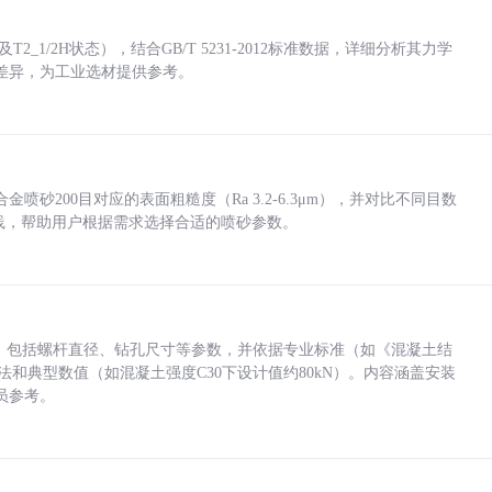
_1/2H状态），结合GB/T 5231-2012标准数据，详细分析其力学
差异，为工业选材提供参考。
砂200目对应的表面粗糙度（Ra 3.2-6.3μm），并对比不同目数
业实践，帮助用户根据需求选择合适的喷砂参数。
力，包括螺杆直径、钻孔尺寸等参数，并依据专业标准（如《混凝土结
方法和典型数值（如混凝土强度C30下设计值约80kN）。内容涵盖安装
员参考。