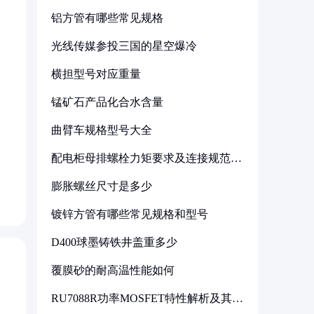
铝方管有哪些常见规格
光线传媒参投三国的星空爆冷
横担型号对应重量
锰矿石产品化合水含量
曲臂车规格型号大全
配电柜母排螺栓力矩要求及连接规范详
解
膨胀螺丝尺寸是多少
镀锌方管有哪些常见规格和型号
D400球墨铸铁井盖重多少
覆膜砂的耐高温性能如何
RU7088R功率MOSFET特性解析及其在
可调电源设计中的实践