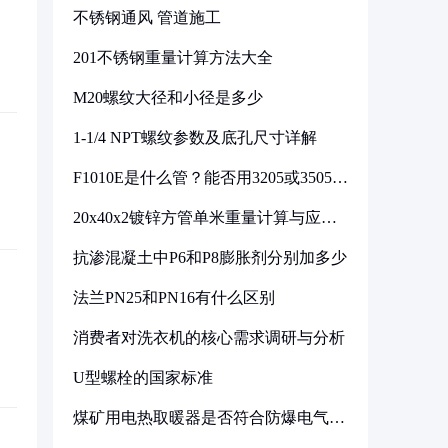
不锈钢通风 管道施工
201不锈钢重量计算方法大全
M20螺纹大径和小径是多少
1-1/4 NPT螺纹参数及底孔尺寸详解
F1010E是什么管？能否用3205或3505代
换
20x40x2镀锌方管单米重量计算与应用
分析
抗渗混凝土中P6和P8膨胀剂分别加多少
法兰PN25和PN16有什么区别
消费者对洗衣机的核心需求调研与分析
U型螺栓的国家标准
煤矿用电热取暖器是否符合防爆电气设
备标准