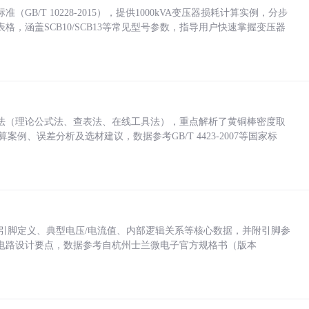
/T 10228-2015），提供1000kVA变压器损耗计算实例，分步
，涵盖SCB10/SCB13等常见型号参数，指导用户快速掌握变压器
法（理论公式法、查表法、在线工具法），重点解析了黄铜棒密度取
计算案例、误差分析及选材建议，数据参考GB/T 4423-2007等国家标
括各引脚定义、典型电压/电流值、内部逻辑关系等核心数据，并附引脚参
电路设计要点，数据参考自杭州士兰微电子官方规格书（版本