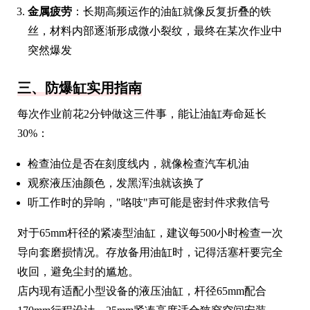
金属疲劳
：长期高频运作的油缸就像反复折叠的铁
丝，材料内部逐渐形成微小裂纹，最终在某次作业中
突然爆发
三、防爆缸实用指南
每次作业前花2分钟做这三件事，能让油缸寿命延长
30%：
检查油位是否在刻度线内，就像检查汽车机油
观察液压油颜色，发黑浑浊就该换了
听工作时的异响，"咯吱"声可能是密封件求救信号
对于65mm杆径的紧凑型油缸，建议每500小时检查一次
导向套磨损情况。存放备用油缸时，记得活塞杆要完全
收回，避免尘封的尴尬。
店内现有适配小型设备的液压油缸，杆径65mm配合