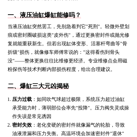
一、液压油缸爆缸能修吗？
当液压油缸突然罢工，先别急着判它"死刑"。轻微外壁划
痕或密封圈破损这类"皮外伤"，通过更换密封件或抛光修
复就能重获新生。但若出现缸体变形、活塞杆弯曲等"骨
折级"损伤，就像修车师傅常说的："这得看伤到骨头
没"——整体更换往往比维修更经济。专业维修点会用磁
粉探伤等技术判断内部损伤程度，给出合理建议。
二、爆缸三大元凶揭秘
压力过载
：如同吹气球超过极限，系统压力超过油缸
承受能力时，薄弱部位会率先"投降"。压力阀失灵或操
作失误是常见诱因
密封失效
：老化变硬的密封件就像漏气的轮胎，导致
油液泄漏和压力失衡。高温环境会加速密封件"退休"