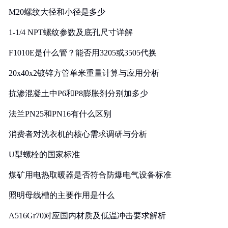
M20螺纹大径和小径是多少
1-1/4 NPT螺纹参数及底孔尺寸详解
F1010E是什么管？能否用3205或3505代换
20x40x2镀锌方管单米重量计算与应用分析
抗渗混凝土中P6和P8膨胀剂分别加多少
法兰PN25和PN16有什么区别
消费者对洗衣机的核心需求调研与分析
U型螺栓的国家标准
煤矿用电热取暖器是否符合防爆电气设备标准
照明母线槽的主要作用是什么
A516Gr70对应国内材质及低温冲击要求解析