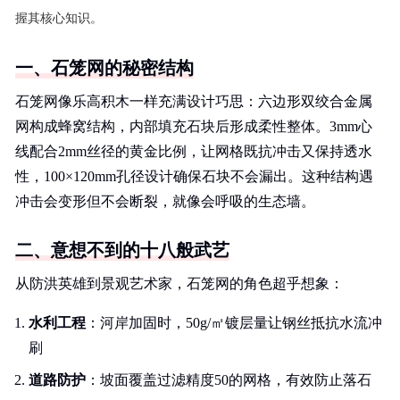
握其核心知识。
一、石笼网的秘密结构
石笼网像乐高积木一样充满设计巧思：六边形双绞合金属
网构成蜂窝结构，内部填充石块后形成柔性整体。3mm心
线配合2mm丝径的黄金比例，让网格既抗冲击又保持透水
性，100×120mm孔径设计确保石块不会漏出。这种结构遇
冲击会变形但不会断裂，就像会呼吸的生态墙。
二、意想不到的十八般武艺
从防洪英雄到景观艺术家，石笼网的角色超乎想象：
水利工程
：河岸加固时，50g/㎡镀层量让钢丝抵抗水流冲
刷
道路防护
：坡面覆盖过滤精度50的网格，有效防止落石