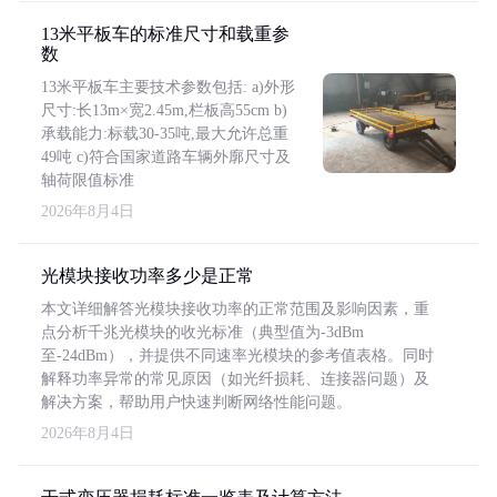
13米平板车的标准尺寸和载重参
数
13米平板车主要技术参数包括: a)外形
尺寸:长13m×宽2.45m,栏板高55cm b)
承载能力:标载30-35吨,最大允许总重
49吨 c)符合国家道路车辆外廓尺寸及
轴荷限值标准
2026年8月4日
光模块接收功率多少是正常
本文详细解答光模块接收功率的正常范围及影响因素，重
点分析千兆光模块的收光标准（典型值为-3dBm
至-24dBm），并提供不同速率光模块的参考值表格。同时
解释功率异常的常见原因（如光纤损耗、连接器问题）及
解决方案，帮助用户快速判断网络性能问题。
2026年8月4日