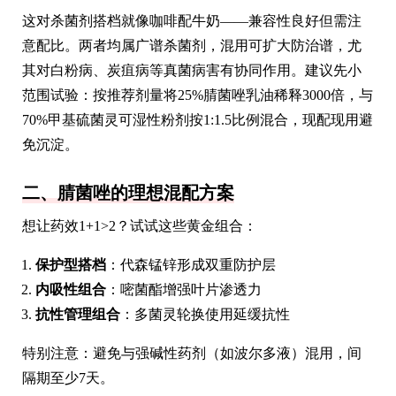
这对杀菌剂搭档就像咖啡配牛奶——兼容性良好但需注
意配比。两者均属广谱杀菌剂，混用可扩大防治谱，尤
其对白粉病、炭疽病等真菌病害有协同作用。建议先小
范围试验：按推荐剂量将25%腈菌唑乳油稀释3000倍，与
70%甲基硫菌灵可湿性粉剂按1:1.5比例混合，现配现用避
免沉淀。
二、腈菌唑的理想混配方案
想让药效1+1>2？试试这些黄金组合：
保护型搭档
：代森锰锌形成双重防护层
内吸性组合
：嘧菌酯增强叶片渗透力
抗性管理组合
：多菌灵轮换使用延缓抗性
特别注意：避免与强碱性药剂（如波尔多液）混用，间
隔期至少7天。