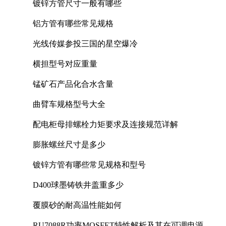
镀锌方管尺寸一般有哪些
铝方管有哪些常见规格
光线传媒参投三国的星空爆冷
横担型号对应重量
锰矿石产品化合水含量
曲臂车规格型号大全
配电柜母排螺栓力矩要求及连接规范详解
膨胀螺丝尺寸是多少
镀锌方管有哪些常见规格和型号
D400球墨铸铁井盖重多少
覆膜砂的耐高温性能如何
RU7088R功率MOSFET特性解析及其在可调电源设