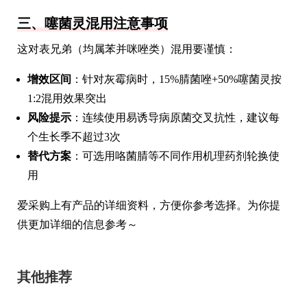
三、噻菌灵混用注意事项
这对表兄弟（均属苯并咪唑类）混用要谨慎：
增效区间
：针对灰霉病时，15%腈菌唑+50%噻菌灵按
1:2混用效果突出
风险提示
：连续使用易诱导病原菌交叉抗性，建议每
个生长季不超过3次
替代方案
：可选用咯菌腈等不同作用机理药剂轮换使
用
爱采购上有产品的详细资料，方便你参考选择。为你提
供更加详细的信息参考～
其他推荐