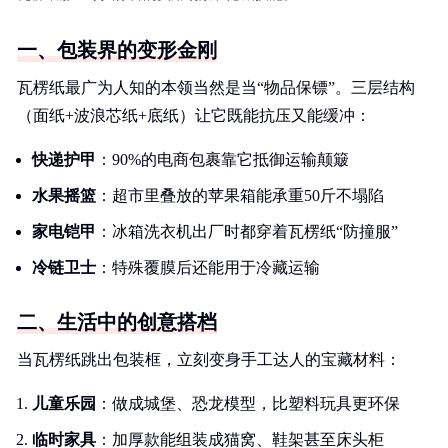
一、包装界的变形金刚
瓦楞纸最广为人知的本领当然是当“物品保镖”。三层结构
（面纸+波浪芯纸+底纸）让它既能抗压又能缓冲：
快递护甲
：90%的电商包裹靠它抵御运输颠簸
水果摇篮
：超市里叠放的苹果箱能承重50斤不塌陷
家电铠甲
：冰箱洗衣机出厂时都穿着瓦楞纸“防撞服”
冷链卫士
：特殊覆膜后还能用于冷藏运输
二、生活中的创意搭档
当瓦楞纸跳出包装框，立刻变身手工达人的宝藏材料：
儿童乐园
：做成城堡、恐龙模型，比塑料玩具更环保
临时家具
：加厚款能组装成猫窝、鞋架甚至床头柜