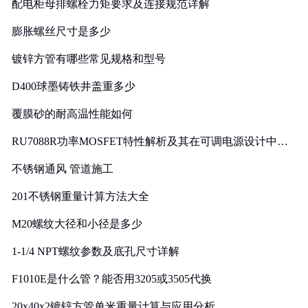
配电柜母排螺栓力矩要求及连接规范详解
膨胀螺丝尺寸是多少
镀锌方管有哪些常见规格和型号
D400球墨铸铁井盖重多少
覆膜砂的耐高温性能如何
RU7088R功率MOSFET特性解析及其在可调电源设计中的
实践
不锈钢通风 管道施工
201不锈钢重量计算方法大全
M20螺纹大径和小径是多少
1-1/4 NPT螺纹参数及底孔尺寸详解
F1010E是什么管？能否用3205或3505代换
20x40x2镀锌方管单米重量计算与应用分析