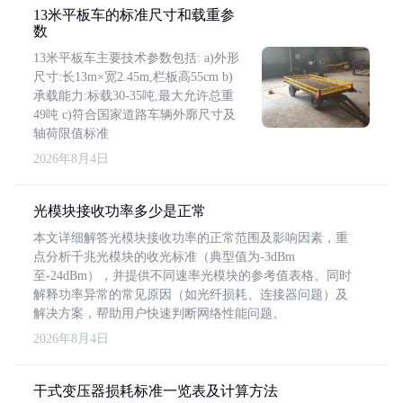
13米平板车的标准尺寸和载重参
数
13米平板车主要技术参数包括: a)外形
尺寸:长13m×宽2.45m,栏板高55cm b)
承载能力:标载30-35吨,最大允许总重
49吨 c)符合国家道路车辆外廓尺寸及
轴荷限值标准
2026年8月4日
光模块接收功率多少是正常
本文详细解答光模块接收功率的正常范围及影响因素，重
点分析千兆光模块的收光标准（典型值为-3dBm
至-24dBm），并提供不同速率光模块的参考值表格。同时
解释功率异常的常见原因（如光纤损耗、连接器问题）及
解决方案，帮助用户快速判断网络性能问题。
2026年8月4日
干式变压器损耗标准一览表及计算方法