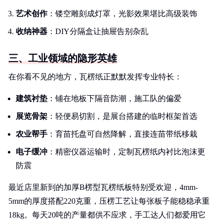
艺术创作
：镂空雕刻成灯罩，光影效果堪比高级装饰
收纳神器
：DIY分隔盒让抽屉告别杂乱
三、工业领域的隐形英雄
在你看不见的地方，瓦楞纸正默默发挥专业特长：
建筑衬垫
：铺在地板下隔音防潮，施工队的偏爱
展览骨架
：轻便易切割，是展台搭建的临时框架首选
农业帮手
：育苗托盘可自然降解，直接连苗带纸移栽
电子缓冲
：精密仪器运输时，定制瓦楞纸内衬比泡沫更
防震
最近店里新到的加厚B楞型瓦楞纸板特别受欢迎，4mm-
5mm的厚度搭配220克重，压楞工艺让每张板子能稳稳承重
18kg。每天20吨的产量都供不应求，手工达人们都爱用它