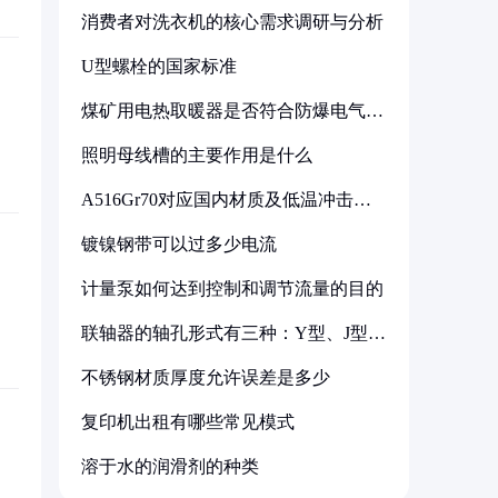
消费者对洗衣机的核心需求调研与分析
U型螺栓的国家标准
煤矿用电热取暖器是否符合防爆电气设
备标准
照明母线槽的主要作用是什么
A516Gr70对应国内材质及低温冲击要
求解析
镀镍钢带可以过多少电流
计量泵如何达到控制和调节流量的目的
联轴器的轴孔形式有三种：Y型、J型、
Z型
不锈钢材质厚度允许误差是多少
复印机出租有哪些常见模式
溶于水的润滑剂的种类