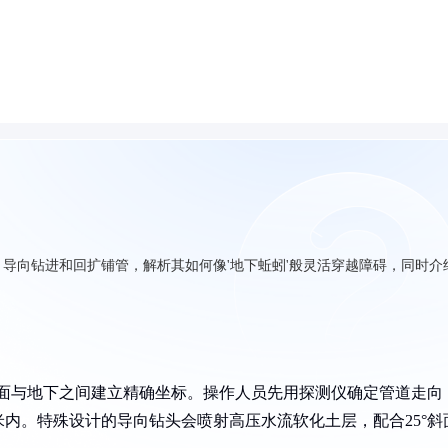
导向钻进和回扩铺管，解析其如何像'地下蚯蚓'般灵活穿越障碍，同时介
地面与地下之间建立精确坐标。操作人员先用探测仪确定管道走向
米内。特殊设计的导向钻头会喷射高压水流软化土层，配合25°斜