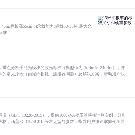
5m,栏板高55cm b)承载能力:标载30-35吨,最大允
标准
点分析千兆光模块的收光标准（典型值为-3dBm至-24dBm），并
常的常见原因（如光纤损耗、连接器问题）及解决方案，帮助用户快
/T 10228-2015），提供1000kVA变压器损耗计算实例，分步
，涵盖SCB10/SCB13等常见型号参数，指导用户快速掌握变压器