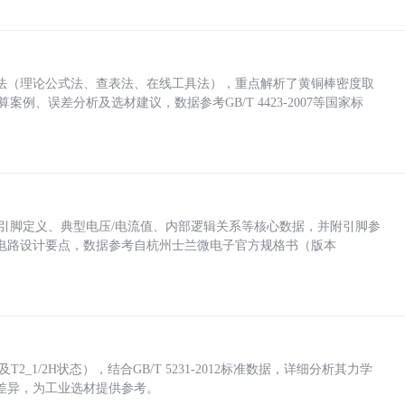
法（理论公式法、查表法、在线工具法），重点解析了黄铜棒密度取
计算案例、误差分析及选材建议，数据参考GB/T 4423-2007等国家标
括各引脚定义、典型电压/电流值、内部逻辑关系等核心数据，并附引脚参
电路设计要点，数据参考自杭州士兰微电子官方规格书（版本
_1/2H状态），结合GB/T 5231-2012标准数据，详细分析其力学
差异，为工业选材提供参考。