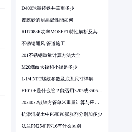
D400球墨铸铁井盖重多少
覆膜砂的耐高温性能如何
RU7088R功率MOSFET特性解析及其在
可调电源设计中的实践
不锈钢通风 管道施工
201不锈钢重量计算方法大全
M20螺纹大径和小径是多少
1-1/4 NPT螺纹参数及底孔尺寸详解
F1010E是什么管？能否用3205或3505代
换
20x40x2镀锌方管单米重量计算与应用
分析
抗渗混凝土中P6和P8膨胀剂分别加多少
法兰PN25和PN16有什么区别