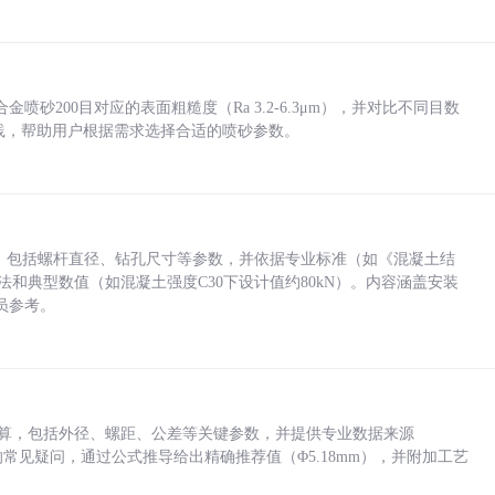
砂200目对应的表面粗糙度（Ra 3.2-6.3μm），并对比不同目数
业实践，帮助用户根据需求选择合适的喷砂参数。
力，包括螺杆直径、钻孔尺寸等参数，并依据专业标准（如《混凝土结
方法和典型数值（如混凝土强度C30下设计值约80kN）。内容涵盖安装
员参考。
底孔计算，包括外径、螺距、公差等关键参数，并提供专业数据来源
孔尺寸的常见疑问，通过公式推导给出精确推荐值（Φ5.18mm），并附加工艺