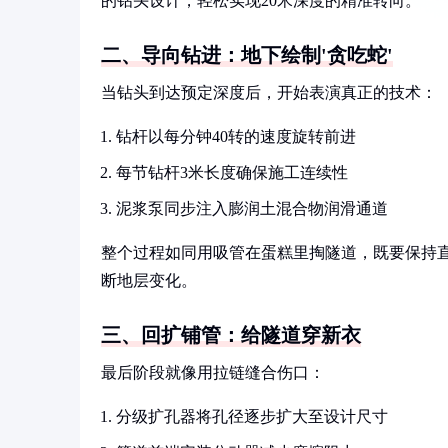
的钻头设计，轻松实现20米深度的精准转向。
二、导向钻进：地下绘制'贪吃蛇'
当钻头到达预定深度后，开始表演真正的技术：
钻杆以每分钟40转的速度旋转前进
每节钻杆3米长度确保施工连续性
泥浆泵同步注入膨润土混合物润滑通道
整个过程如同用吸管在蛋糕里掏隧道，既要保持
断地层变化。
三、回扩铺管：给隧道穿新衣
最后阶段就像用拉链缝合伤口：
分级扩孔器将孔径逐步扩大至设计尺寸