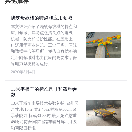
其他推荐
浇筑母线槽的特点和应用领域
本文详细介绍了浇筑母线槽的特点和
应用领域。其特点包括良好的电气、
机械、防火和防护性能。在应用上，
广泛用于商业建筑、工业厂房、医院
和数据中心等场所，凭借自身优势满
足不同领域对电力供应的高要求，保
障电力系统稳定运行。
2026年8月4日
13米平板车的标准尺寸和载重参
数
13米平板车主要技术参数包括: a)外形
尺寸:长13m×宽2.45m,栏板高55cm b)
承载能力:标载30-35吨,最大允许总重
49吨 c)符合国家道路车辆外廓尺寸及
轴荷限值标准