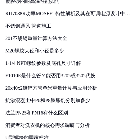
覆膜砂的耐高温性能如何
RU7088R功率MOSFET特性解析及其在可调电源设计中的
实践
不锈钢通风 管道施工
201不锈钢重量计算方法大全
M20螺纹大径和小径是多少
1-1/4 NPT螺纹参数及底孔尺寸详解
F1010E是什么管？能否用3205或3505代换
20x40x2镀锌方管单米重量计算与应用分析
抗渗混凝土中P6和P8膨胀剂分别加多少
法兰PN25和PN16有什么区别
消费者对洗衣机的核心需求调研与分析
U型螺栓的国家标准