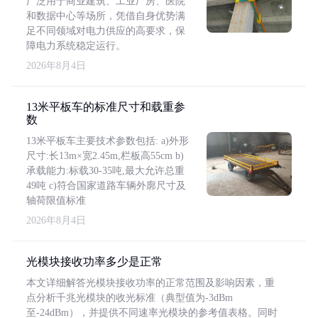
广泛用于商业建筑、工业厂房、医院
和数据中心等场所，凭借自身优势满
足不同领域对电力供应的高要求，保
障电力系统稳定运行。
2026年8月4日
13米平板车的标准尺寸和载重参
数
13米平板车主要技术参数包括: a)外形
尺寸:长13m×宽2.45m,栏板高55cm b)
承载能力:标载30-35吨,最大允许总重
49吨 c)符合国家道路车辆外廓尺寸及
轴荷限值标准
2026年8月4日
光模块接收功率多少是正常
本文详细解答光模块接收功率的正常范围及影响因素，重
点分析千兆光模块的收光标准（典型值为-3dBm
至-24dBm），并提供不同速率光模块的参考值表格。同时