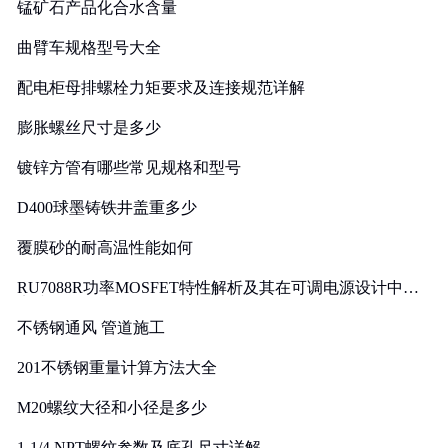
锰矿石产品化合水含量
曲臂车规格型号大全
配电柜母排螺栓力矩要求及连接规范详解
膨胀螺丝尺寸是多少
镀锌方管有哪些常见规格和型号
D400球墨铸铁井盖重多少
覆膜砂的耐高温性能如何
RU7088R功率MOSFET特性解析及其在可调电源设计中的
实践
不锈钢通风 管道施工
201不锈钢重量计算方法大全
M20螺纹大径和小径是多少
1-1/4 NPT螺纹参数及底孔尺寸详解