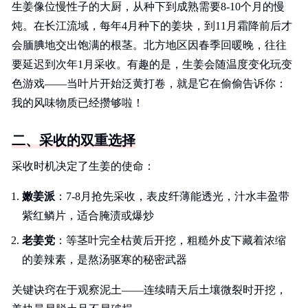
生姜像位慢性子的大厨，从种下到成熟需要8-10个月的慢
炖。在长江流域，每年4月种下的姜块，到11月霜降前后才
会腼腆地交出饱满的根茎。北方地区因春季回暖晚，往往
要延迟到次年1月采收。有趣的是，生姜会随温度变化玩变
色游戏——当叶片开始泛黄打卷，就是它在偷偷告诉你：
我的风味物质已经攒够啦！
二、采收的双重选择
采收时机决定了生姜的使命：
嫩姜派
：7-8月抢先采收，表皮纤薄能透光，汁水丰盈带
紫红鳞片，适合腌渍或爆炒
老姜党
：等茎叶完全枯黄后开挖，粗糙外皮下藏着浓缩
的姜辣素，是熬汤驱寒的秘密武器
关键诀窍在于观察泥土——连续晴天后土壤微裂时开挖，