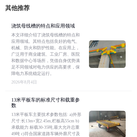
其他推荐
浇筑母线槽的特点和应用领域
本文详细介绍了浇筑母线槽的特点和
应用领域。其特点包括良好的电气、
机械、防火和防护性能。在应用上，
广泛用于商业建筑、工业厂房、医院
和数据中心等场所，凭借自身优势满
足不同领域对电力供应的高要求，保
障电力系统稳定运行。
2026年8月4日
13米平板车的标准尺寸和载重参
数
13米平板车主要技术参数包括: a)外形
尺寸:长13m×宽2.45m,栏板高55cm b)
承载能力:标载30-35吨,最大允许总重
49吨 c)符合国家道路车辆外廓尺寸及