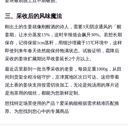
姜块最易脱土且不易破损。
三、采收后的风味魔法
刚出土的生姜就像刚醒酒的诗人，需要3天阴凉通风的「醒
姜期」让水分蒸发15%，这时辛辣值会飙升30%。若想长期
保存，记得保留1cm茎秆，用细沙埋藏于15℃环境中，这样
即使到来年春天依然能保持饱满状态。试验证明，霜降后
采收的姜块贮藏期比早收姜延长2个月以上。
最近店里新到一批当季采收的老姜，每袋足重1000g，从田
间到货架全程冷链守护，京津冀地区次日可达。这些带着
泥土香的姜块支持按需切块加工，无论是炖汤用的厚片还
是泡茶用的细丝，都能为您新鲜定制。
想找特定场景使用的产品？爱采购能根据需求精准匹配推
荐。为您找到您心中的专属商品