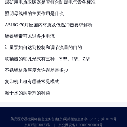
煤矿用电热取暖器是否符合防爆电气设备标准
照明母线槽的主要作用是什么
A516Gr70对应国内材质及低温冲击要求解析
镀镍钢带可以过多少电流
计量泵如何达到控制和调节流量的目的
联轴器的轴孔形式有三种：Y型、J型、Z型
不锈钢材质厚度允许误差是多少
复印机出租有哪些常见模式
溶于水的润滑剂的种类
药品医疗器械网络信息服务备案(京)网药械信息备字（2021）第00159号
京ICP证030173号
京公网安备11000002000001号