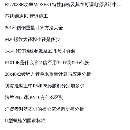
RU7088R功率MOSFET特性解析及其在可调电源设计中的
实践
不锈钢通风 管道施工
201不锈钢重量计算方法大全
M20螺纹大径和小径是多少
1-1/4 NPT螺纹参数及底孔尺寸详解
F1010E是什么管？能否用3205或3505代换
20x40x2镀锌方管单米重量计算与应用分析
抗渗混凝土中P6和P8膨胀剂分别加多少
法兰PN25和PN16有什么区别
消费者对洗衣机的核心需求调研与分析
U型螺栓的国家标准