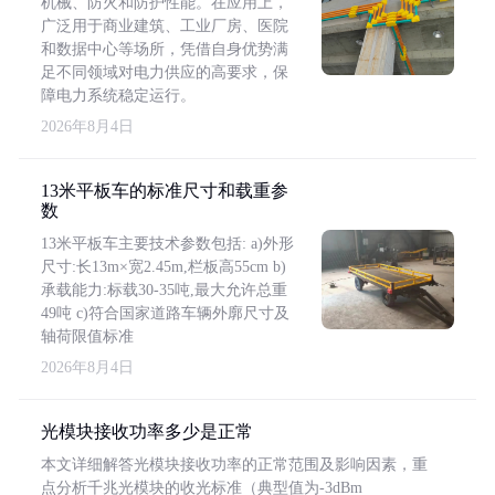
机械、防火和防护性能。在应用上，
广泛用于商业建筑、工业厂房、医院
和数据中心等场所，凭借自身优势满
足不同领域对电力供应的高要求，保
障电力系统稳定运行。
2026年8月4日
13米平板车的标准尺寸和载重参
数
13米平板车主要技术参数包括: a)外形
尺寸:长13m×宽2.45m,栏板高55cm b)
承载能力:标载30-35吨,最大允许总重
49吨 c)符合国家道路车辆外廓尺寸及
轴荷限值标准
2026年8月4日
光模块接收功率多少是正常
本文详细解答光模块接收功率的正常范围及影响因素，重
点分析千兆光模块的收光标准（典型值为-3dBm