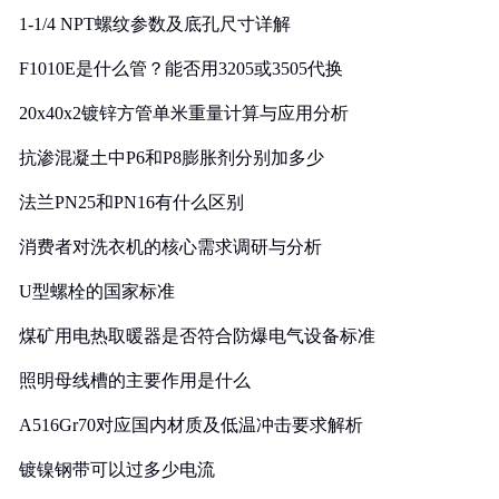
1-1/4 NPT螺纹参数及底孔尺寸详解
F1010E是什么管？能否用3205或3505代换
20x40x2镀锌方管单米重量计算与应用分析
抗渗混凝土中P6和P8膨胀剂分别加多少
法兰PN25和PN16有什么区别
消费者对洗衣机的核心需求调研与分析
U型螺栓的国家标准
煤矿用电热取暖器是否符合防爆电气设备标准
照明母线槽的主要作用是什么
A516Gr70对应国内材质及低温冲击要求解析
镀镍钢带可以过多少电流