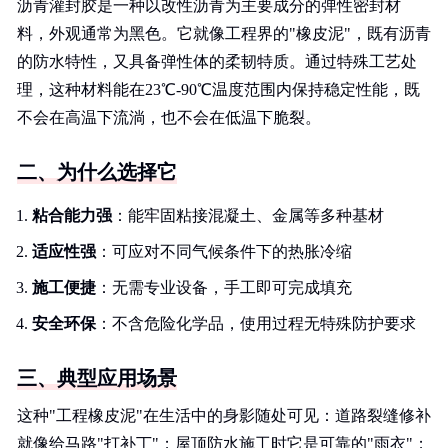
沥青灌封胶是一种以改性沥青为主要成分的弹性密封材
料，外观通常为黑色。它就像工程界的"橡皮泥"，既有沥青
的防水特性，又具备弹性体的柔韧特质。通过特殊工艺处
理，这种材料能在23℃-90℃温度范围内保持稳定性能，既
不会在高温下流淌，也不会在低温下脆裂。
二、为什么选择它
粘合能力强
：能牢固粘接混凝土、金属等多种基材
适应性强
：可应对不同气候条件下的热胀冷缩
施工便捷
：无需专业设备，手工即可完成填充
安全环保
：不含危险化学品，使用过程无特殊防护要求
三、典型应用场景
这种"工程橡皮泥"在生活中的身影随处可见：道路裂缝修补
就像给马路"打补丁"；屋顶防水施工时它是可靠的"雨衣"；