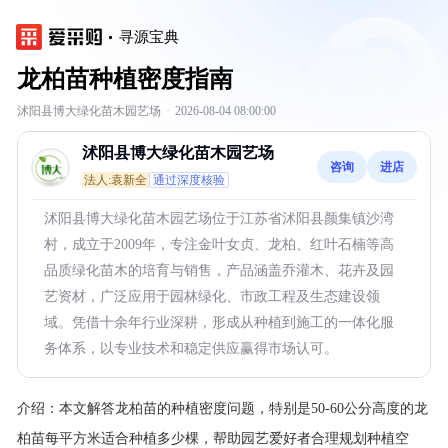
寻源宝典
龙柏苗种植密度指南
沭阳县博大绿化苗木园艺场
·
2026-08-04 08:00:00
沭阳县博大绿化苗木园艺场
咨询
进店
法人:袁新全
通过深度核验
沭阳县博大绿化苗木园艺场位于江苏省沭阳县颜集镇沙湾
村，成立于2009年，专注金叶女贞、龙柏、红叶石楠等高
品质绿化苗木的培育与销售，产品涵盖乔灌木、花卉及园
艺资材，广泛应用于园林绿化、市政工程及生态建设领
域。凭借十余年行业深耕，形成从种植到施工的一体化服
务体系，以专业技术和稳定供应赢得市场认可。
介绍：
本文解答龙柏苗的种植密度问题，特别是50-60公分高度的龙
柏苗每平方米适合种植多少棵，帮助园艺爱好者合理规划种植空