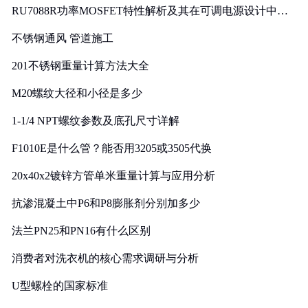
RU7088R功率MOSFET特性解析及其在可调电源设计中的
实践
不锈钢通风 管道施工
201不锈钢重量计算方法大全
M20螺纹大径和小径是多少
1-1/4 NPT螺纹参数及底孔尺寸详解
F1010E是什么管？能否用3205或3505代换
20x40x2镀锌方管单米重量计算与应用分析
抗渗混凝土中P6和P8膨胀剂分别加多少
法兰PN25和PN16有什么区别
消费者对洗衣机的核心需求调研与分析
U型螺栓的国家标准