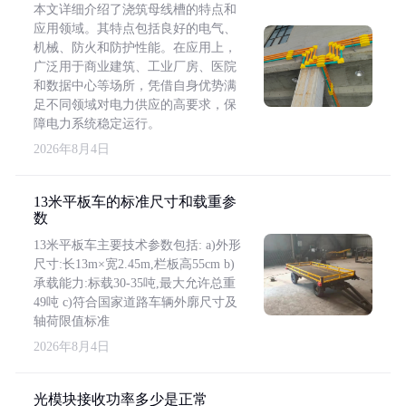
本文详细介绍了浇筑母线槽的特点和
应用领域。其特点包括良好的电气、
机械、防火和防护性能。在应用上，
广泛用于商业建筑、工业厂房、医院
和数据中心等场所，凭借自身优势满
足不同领域对电力供应的高要求，保
障电力系统稳定运行。
2026年8月4日
13米平板车的标准尺寸和载重参
数
13米平板车主要技术参数包括: a)外形
尺寸:长13m×宽2.45m,栏板高55cm b)
承载能力:标载30-35吨,最大允许总重
49吨 c)符合国家道路车辆外廓尺寸及
轴荷限值标准
2026年8月4日
光模块接收功率多少是正常