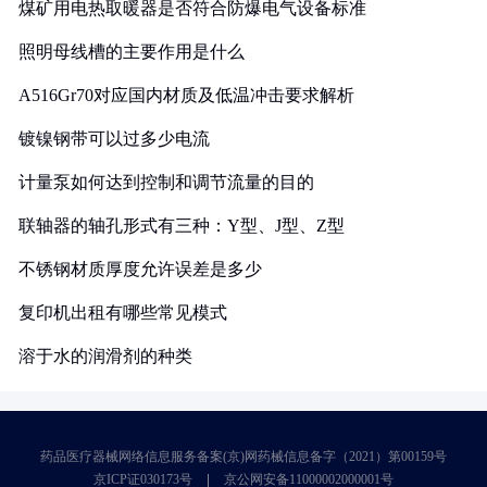
煤矿用电热取暖器是否符合防爆电气设备标准
照明母线槽的主要作用是什么
A516Gr70对应国内材质及低温冲击要求解析
镀镍钢带可以过多少电流
计量泵如何达到控制和调节流量的目的
联轴器的轴孔形式有三种：Y型、J型、Z型
不锈钢材质厚度允许误差是多少
复印机出租有哪些常见模式
溶于水的润滑剂的种类
药品医疗器械网络信息服务备案(京)网药械信息备字（2021）第00159号
京ICP证030173号
京公网安备11000002000001号