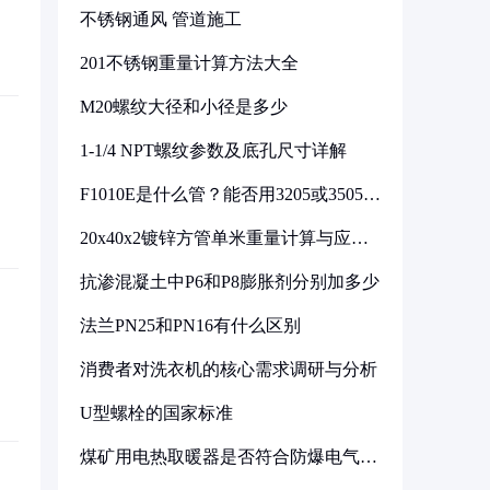
不锈钢通风 管道施工
201不锈钢重量计算方法大全
M20螺纹大径和小径是多少
1-1/4 NPT螺纹参数及底孔尺寸详解
F1010E是什么管？能否用3205或3505代
换
20x40x2镀锌方管单米重量计算与应用
分析
抗渗混凝土中P6和P8膨胀剂分别加多少
法兰PN25和PN16有什么区别
消费者对洗衣机的核心需求调研与分析
U型螺栓的国家标准
煤矿用电热取暖器是否符合防爆电气设
备标准