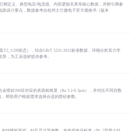
括各引脚定义、典型电压/电流值、内部逻辑关系等核心数据，并附引脚参
电路设计要点，数据参考自杭州士兰微电子官方规格书（版本
_1/2H状态），结合GB/T 5231-2012标准数据，详细分析其力学
差异，为工业选材提供参考。
砂200目对应的表面粗糙度（Ra 3.2-6.3μm），并对比不同目数
业实践，帮助用户根据需求选择合适的喷砂参数。
力，包括螺杆直径、钻孔尺寸等参数，并依据专业标准（如《混凝土结