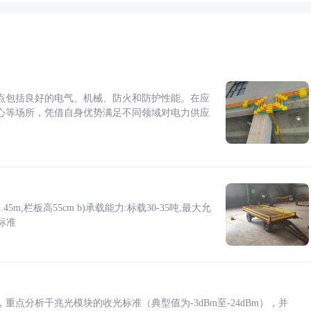
点包括良好的电气、机械、防火和防护性能。在应
心等场所，凭借自身优势满足不同领域对电力供应
5m,栏板高55cm b)承载能力:标载30-35吨,最大允
标准
点分析千兆光模块的收光标准（典型值为-3dBm至-24dBm），并