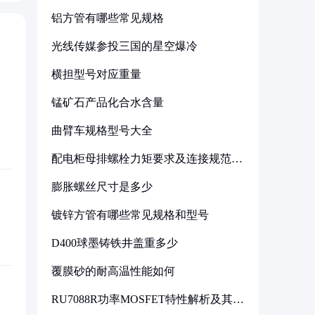
铝方管有哪些常见规格
光线传媒参投三国的星空爆冷
横担型号对应重量
锰矿石产品化合水含量
曲臂车规格型号大全
配电柜母排螺栓力矩要求及连接规范详
解
膨胀螺丝尺寸是多少
镀锌方管有哪些常见规格和型号
D400球墨铸铁井盖重多少
覆膜砂的耐高温性能如何
RU7088R功率MOSFET特性解析及其在
可调电源设计中的实践