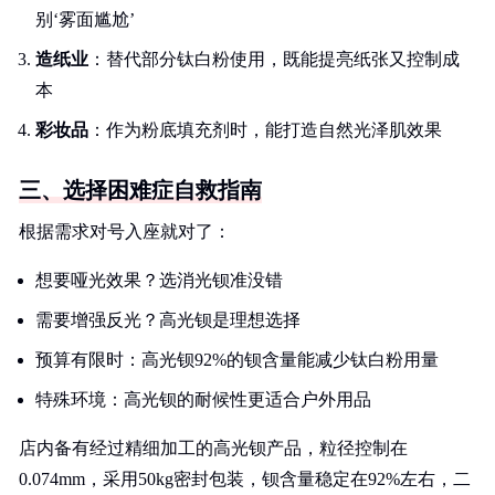
别‘雾面尴尬’
造纸业
：替代部分钛白粉使用，既能提亮纸张又控制成
本
彩妆品
：作为粉底填充剂时，能打造自然光泽肌效果
三、选择困难症自救指南
根据需求对号入座就对了：
想要哑光效果？选消光钡准没错
需要增强反光？高光钡是理想选择
预算有限时：高光钡92%的钡含量能减少钛白粉用量
特殊环境：高光钡的耐候性更适合户外用品
店内备有经过精细加工的高光钡产品，粒径控制在
0.074mm，采用50kg密封包装，钡含量稳定在92%左右，二