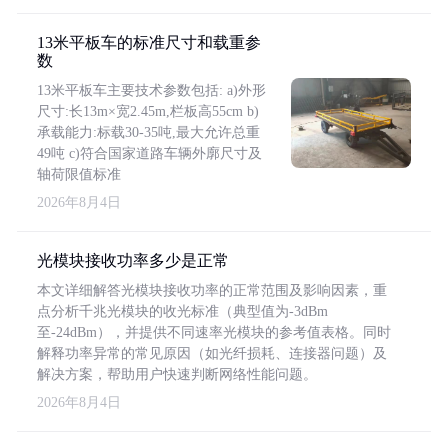
13米平板车的标准尺寸和载重参
数
13米平板车主要技术参数包括: a)外形
尺寸:长13m×宽2.45m,栏板高55cm b)
承载能力:标载30-35吨,最大允许总重
49吨 c)符合国家道路车辆外廓尺寸及
轴荷限值标准
2026年8月4日
光模块接收功率多少是正常
本文详细解答光模块接收功率的正常范围及影响因素，重
点分析千兆光模块的收光标准（典型值为-3dBm
至-24dBm），并提供不同速率光模块的参考值表格。同时
解释功率异常的常见原因（如光纤损耗、连接器问题）及
解决方案，帮助用户快速判断网络性能问题。
2026年8月4日