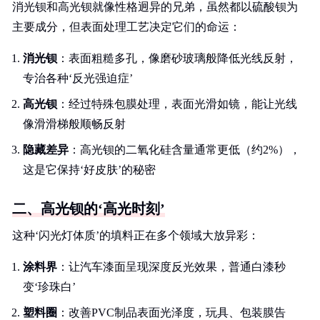
消光钡和高光钡就像性格迥异的兄弟，虽然都以硫酸钡为
主要成分，但表面处理工艺决定它们的命运：
消光钡
：表面粗糙多孔，像磨砂玻璃般降低光线反射，
专治各种‘反光强迫症’
高光钡
：经过特殊包膜处理，表面光滑如镜，能让光线
像滑滑梯般顺畅反射
隐藏差异
：高光钡的二氧化硅含量通常更低（约2%），
这是它保持‘好皮肤’的秘密
二、高光钡的‘高光时刻’
这种‘闪光灯体质’的填料正在多个领域大放异彩：
涂料界
：让汽车漆面呈现深度反光效果，普通白漆秒
变‘珍珠白’
塑料圈
：改善PVC制品表面光泽度，玩具、包装膜告