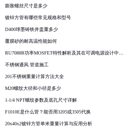
膨胀螺丝尺寸是多少
镀锌方管有哪些常见规格和型号
D400球墨铸铁井盖重多少
覆膜砂的耐高温性能如何
RU7088R功率MOSFET特性解析及其在可调电源设计中的
实践
不锈钢通风 管道施工
201不锈钢重量计算方法大全
M20螺纹大径和小径是多少
1-1/4 NPT螺纹参数及底孔尺寸详解
F1010E是什么管？能否用3205或3505代换
20x40x2镀锌方管单米重量计算与应用分析