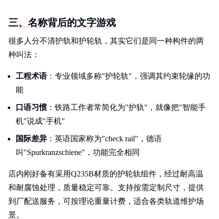
三、名称背后的文字游戏
很多人分不清护轨和护轮轨，其实它们是同一种构件的两
种叫法：
工程术语
：专业领域多称"护轮轨"，强调其约束轮缘的功
能
口语习惯
：铁路工作者常简化为"护轨"，就像把"智能手
机"说成"手机"
国际差异
：英语国家称为"check rail"，德语
叫"Spurkranzschiene"，功能完全相同
店内刚好备有采用Q235B材质的护轮轨组件，经过耐高温
和耐腐蚀处理，质量稳定可靠。支持按需定制尺寸，提供
到厂配送服务，可按理论重量计费，适合各类轨道维护场
景。