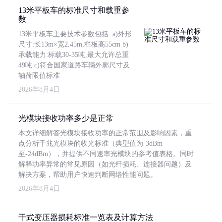
13米平板车的标准尺寸和载重参
数
13米平板车主要技术参数包括: a)外形
尺寸:长13m×宽2.45m,栏板高55cm b)
承载能力:标载30-35吨,最大允许总重
49吨 c)符合国家道路车辆外廓尺寸及
轴荷限值标准
2026年8月4日
光模块接收功率多少是正常
本文详细解答光模块接收功率的正常范围及影响因素，重
点分析千兆光模块的收光标准（典型值为-3dBm
至-24dBm），并提供不同速率光模块的参考值表格。同时
解释功率异常的常见原因（如光纤损耗、连接器问题）及
解决方案，帮助用户快速判断网络性能问题。
2026年8月4日
干式变压器损耗标准一览表及计算方法