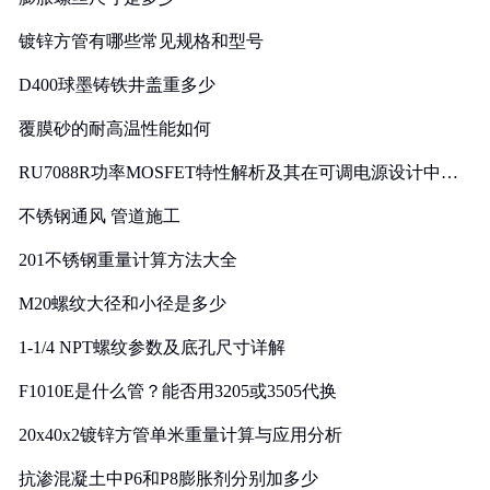
镀锌方管有哪些常见规格和型号
D400球墨铸铁井盖重多少
覆膜砂的耐高温性能如何
RU7088R功率MOSFET特性解析及其在可调电源设计中的
实践
不锈钢通风 管道施工
201不锈钢重量计算方法大全
M20螺纹大径和小径是多少
1-1/4 NPT螺纹参数及底孔尺寸详解
F1010E是什么管？能否用3205或3505代换
20x40x2镀锌方管单米重量计算与应用分析
抗渗混凝土中P6和P8膨胀剂分别加多少