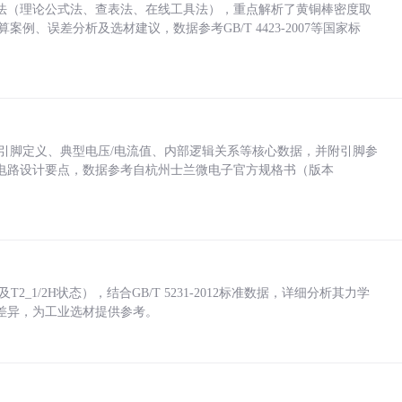
法（理论公式法、查表法、在线工具法），重点解析了黄铜棒密度取
计算案例、误差分析及选材建议，数据参考GB/T 4423-2007等国家标
括各引脚定义、典型电压/电流值、内部逻辑关系等核心数据，并附引脚参
电路设计要点，数据参考自杭州士兰微电子官方规格书（版本
_1/2H状态），结合GB/T 5231-2012标准数据，详细分析其力学
差异，为工业选材提供参考。