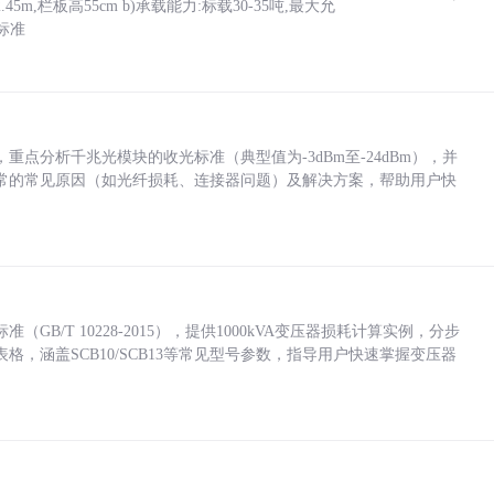
5m,栏板高55cm b)承载能力:标载30-35吨,最大允
标准
点分析千兆光模块的收光标准（典型值为-3dBm至-24dBm），并
常的常见原因（如光纤损耗、连接器问题）及解决方案，帮助用户快
/T 10228-2015），提供1000kVA变压器损耗计算实例，分步
，涵盖SCB10/SCB13等常见型号参数，指导用户快速掌握变压器