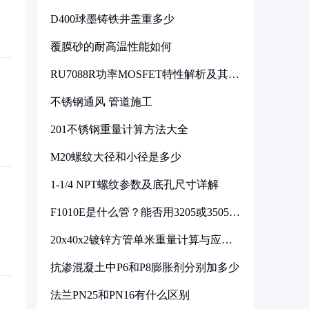
D400球墨铸铁井盖重多少
覆膜砂的耐高温性能如何
RU7088R功率MOSFET特性解析及其在
可调电源设计中的实践
不锈钢通风 管道施工
201不锈钢重量计算方法大全
M20螺纹大径和小径是多少
1-1/4 NPT螺纹参数及底孔尺寸详解
F1010E是什么管？能否用3205或3505代
换
20x40x2镀锌方管单米重量计算与应用
分析
抗渗混凝土中P6和P8膨胀剂分别加多少
法兰PN25和PN16有什么区别