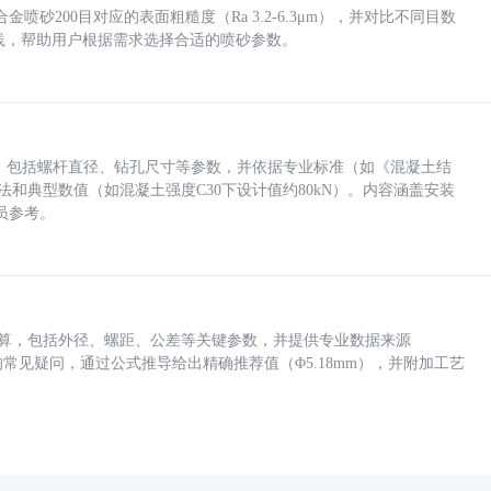
砂200目对应的表面粗糙度（Ra 3.2-6.3μm），并对比不同目数
业实践，帮助用户根据需求选择合适的喷砂参数。
力，包括螺杆直径、钻孔尺寸等参数，并依据专业标准（如《混凝土结
方法和典型数值（如混凝土强度C30下设计值约80kN）。内容涵盖安装
员参考。
底孔计算，包括外径、螺距、公差等关键参数，并提供专业数据来源
孔尺寸的常见疑问，通过公式推导给出精确推荐值（Φ5.18mm），并附加工艺