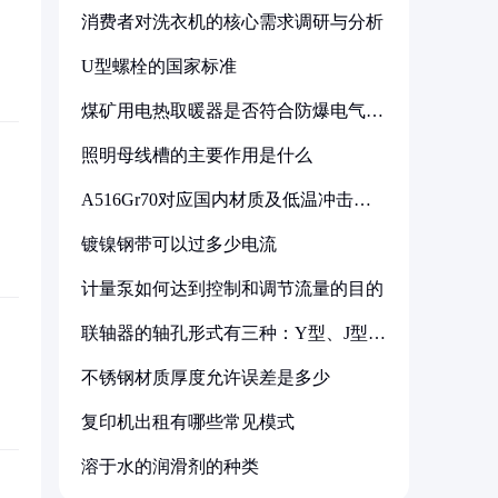
消费者对洗衣机的核心需求调研与分析
U型螺栓的国家标准
煤矿用电热取暖器是否符合防爆电气设
备标准
照明母线槽的主要作用是什么
A516Gr70对应国内材质及低温冲击要
求解析
镀镍钢带可以过多少电流
计量泵如何达到控制和调节流量的目的
联轴器的轴孔形式有三种：Y型、J型、
Z型
不锈钢材质厚度允许误差是多少
复印机出租有哪些常见模式
溶于水的润滑剂的种类