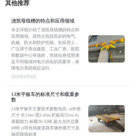
其他推荐
浇筑母线槽的特点和应用领域
本文详细介绍了浇筑母线槽的特点和
应用领域。其特点包括良好的电气、
机械、防火和防护性能。在应用上，
广泛用于商业建筑、工业厂房、医院
和数据中心等场所，凭借自身优势满
足不同领域对电力供应的高要求，保
障电力系统稳定运行。
2026年8月4日
13米平板车的标准尺寸和载重参
数
13米平板车主要技术参数包括: a)外形
尺寸:长13m×宽2.45m,栏板高55cm b)
承载能力:标载30-35吨,最大允许总重
49吨 c)符合国家道路车辆外廓尺寸及
轴荷限值标准