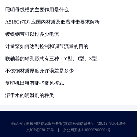
照明母线槽的主要作用是什么
A516Gr70对应国内材质及低温冲击要求解析
镀镍钢带可以过多少电流
计量泵如何达到控制和调节流量的目的
联轴器的轴孔形式有三种：Y型、J型、Z型
不锈钢材质厚度允许误差是多少
复印机出租有哪些常见模式
溶于水的润滑剂的种类
药品医疗器械网络信息服务备案(京)网药械信息备字（2021）第00159号
京ICP证030173号
京公网安备11000002000001号