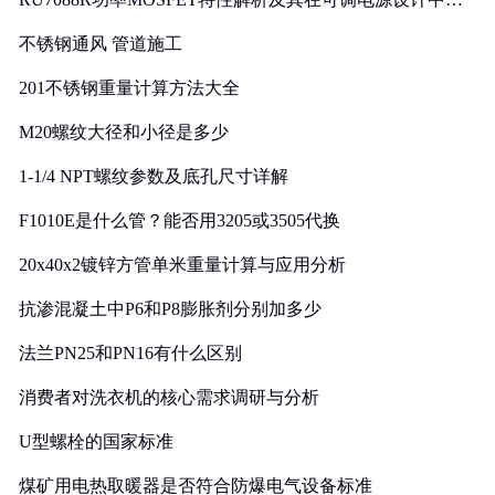
实践
不锈钢通风 管道施工
201不锈钢重量计算方法大全
M20螺纹大径和小径是多少
1-1/4 NPT螺纹参数及底孔尺寸详解
F1010E是什么管？能否用3205或3505代换
20x40x2镀锌方管单米重量计算与应用分析
抗渗混凝土中P6和P8膨胀剂分别加多少
法兰PN25和PN16有什么区别
消费者对洗衣机的核心需求调研与分析
U型螺栓的国家标准
煤矿用电热取暖器是否符合防爆电气设备标准