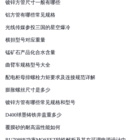
镀锌方管尺寸一般有哪些
铝方管有哪些常见规格
光线传媒参投三国的星空爆冷
横担型号对应重量
锰矿石产品化合水含量
曲臂车规格型号大全
配电柜母排螺栓力矩要求及连接规范详解
膨胀螺丝尺寸是多少
镀锌方管有哪些常见规格和型号
D400球墨铸铁井盖重多少
覆膜砂的耐高温性能如何
RU7088R功率MOSFET特性解析及其在可调电源设计中的