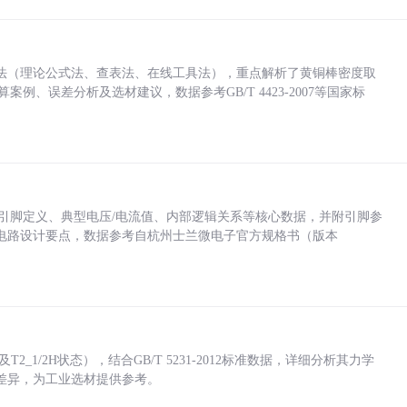
法（理论公式法、查表法、在线工具法），重点解析了黄铜棒密度取
计算案例、误差分析及选材建议，数据参考GB/T 4423-2007等国家标
括各引脚定义、典型电压/电流值、内部逻辑关系等核心数据，并附引脚参
电路设计要点，数据参考自杭州士兰微电子官方规格书（版本
_1/2H状态），结合GB/T 5231-2012标准数据，详细分析其力学
差异，为工业选材提供参考。