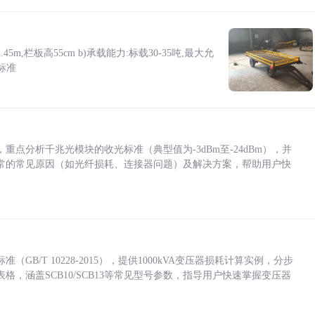
5m,栏板高55cm b)承载能力:标载30-35吨,最大允
标准
点分析千兆光模块的收光标准（典型值为-3dBm至-24dBm），并
常的常见原因（如光纤损耗、连接器问题）及解决方案，帮助用户快
/T 10228-2015），提供1000kVA变压器损耗计算实例，分步
，涵盖SCB10/SCB13等常见型号参数，指导用户快速掌握变压器