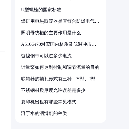
U型螺栓的国家标准
煤矿用电热取暖器是否符合防爆电气设
备标准
照明母线槽的主要作用是什么
A516Gr70对应国内材质及低温冲击要
求解析
镀镍钢带可以过多少电流
计量泵如何达到控制和调节流量的目的
联轴器的轴孔形式有三种：Y型、J型、
Z型
不锈钢材质厚度允许误差是多少
复印机出租有哪些常见模式
溶于水的润滑剂的种类