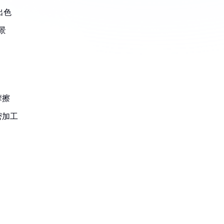
出色
景
摩擦
密加工