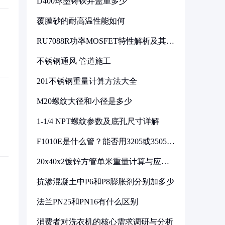
D400球墨铸铁井盖重多少
覆膜砂的耐高温性能如何
RU7088R功率MOSFET特性解析及其在
可调电源设计中的实践
不锈钢通风 管道施工
201不锈钢重量计算方法大全
M20螺纹大径和小径是多少
1-1/4 NPT螺纹参数及底孔尺寸详解
F1010E是什么管？能否用3205或3505代
换
20x40x2镀锌方管单米重量计算与应用
分析
抗渗混凝土中P6和P8膨胀剂分别加多少
法兰PN25和PN16有什么区别
消费者对洗衣机的核心需求调研与分析