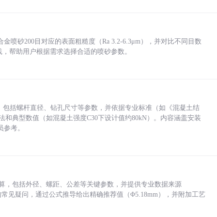
砂200目对应的表面粗糙度（Ra 3.2-6.3μm），并对比不同目数
业实践，帮助用户根据需求选择合适的喷砂参数。
力，包括螺杆直径、钻孔尺寸等参数，并依据专业标准（如《混凝土结
方法和典型数值（如混凝土强度C30下设计值约80kN）。内容涵盖安装
员参考。
底孔计算，包括外径、螺距、公差等关键参数，并提供专业数据来源
孔尺寸的常见疑问，通过公式推导给出精确推荐值（Φ5.18mm），并附加工艺