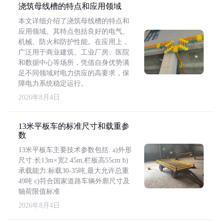
浇筑母线槽的特点和应用领域
本文详细介绍了浇筑母线槽的特点和
应用领域。其特点包括良好的电气、
机械、防火和防护性能。在应用上，
广泛用于商业建筑、工业厂房、医院
和数据中心等场所，凭借自身优势满
足不同领域对电力供应的高要求，保
障电力系统稳定运行。
2026年8月4日
13米平板车的标准尺寸和载重参
数
13米平板车主要技术参数包括: a)外形
尺寸:长13m×宽2.45m,栏板高55cm b)
承载能力:标载30-35吨,最大允许总重
49吨 c)符合国家道路车辆外廓尺寸及
轴荷限值标准
2026年8月4日