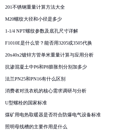
201不锈钢重量计算方法大全
M20螺纹大径和小径是多少
1-1/4 NPT螺纹参数及底孔尺寸详解
F1010E是什么管？能否用3205或3505代换
20x40x2镀锌方管单米重量计算与应用分析
抗渗混凝土中P6和P8膨胀剂分别加多少
法兰PN25和PN16有什么区别
消费者对洗衣机的核心需求调研与分析
U型螺栓的国家标准
煤矿用电热取暖器是否符合防爆电气设备标准
照明母线槽的主要作用是什么