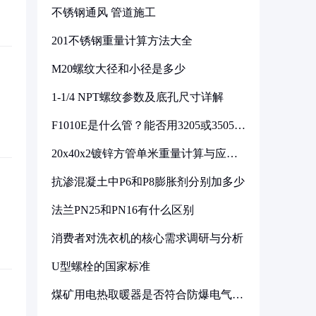
不锈钢通风 管道施工
201不锈钢重量计算方法大全
M20螺纹大径和小径是多少
1-1/4 NPT螺纹参数及底孔尺寸详解
F1010E是什么管？能否用3205或3505代
换
20x40x2镀锌方管单米重量计算与应用
分析
抗渗混凝土中P6和P8膨胀剂分别加多少
法兰PN25和PN16有什么区别
消费者对洗衣机的核心需求调研与分析
U型螺栓的国家标准
煤矿用电热取暖器是否符合防爆电气设
备标准