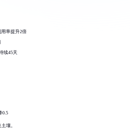
用率提升2倍
菌
持续45天
.5
良土壤。