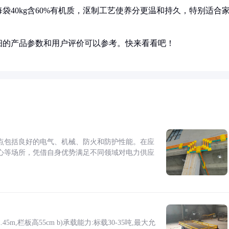
40kg含60%有机质，沤制工艺使养分更温和持久，特别适合
细的产品参数和用户评价可以参考。快来看看吧！
点包括良好的电气、机械、防火和防护性能。在应
心等场所，凭借自身优势满足不同领域对电力供应
5m,栏板高55cm b)承载能力:标载30-35吨,最大允