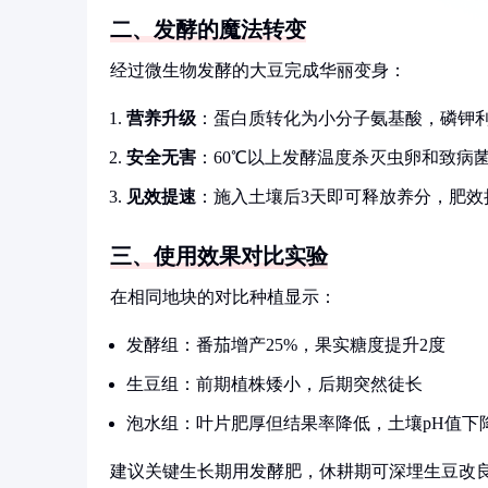
二、发酵的魔法转变
经过微生物发酵的大豆完成华丽变身：
营养升级
：蛋白质转化为小分子氨基酸，磷钾利
安全无害
：60℃以上发酵温度杀灭虫卵和致病
见效提速
：施入土壤后3天即可释放养分，肥效
三、使用效果对比实验
在相同地块的对比种植显示：
发酵组：番茄增产25%，果实糖度提升2度
生豆组：前期植株矮小，后期突然徒长
泡水组：叶片肥厚但结果率降低，土壤pH值下降0
建议关键生长期用发酵肥，休耕期可深埋生豆改