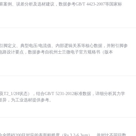
计算案例、误差分析及选材建议，数据参考GB/T 4423-2007等国家标
括各引脚定义、典型电压/电流值、内部逻辑关系等核心数据，并附引脚参
电路设计要点，数据参考自杭州士兰微电子官方规格书（版本
_1/2H状态），结合GB/T 5231-2012标准数据，详细分析其力学
差异，为工业选材提供参考。
砂200目对应的表面粗糙度（Ra 3.2-6.3μm），并对比不同目数