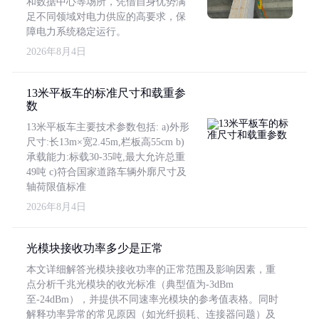
和数据中心等场所，凭借自身优势满
足不同领域对电力供应的高要求，保
障电力系统稳定运行。
2026年8月4日
13米平板车的标准尺寸和载重参
数
13米平板车主要技术参数包括: a)外形
尺寸:长13m×宽2.45m,栏板高55cm b)
承载能力:标载30-35吨,最大允许总重
49吨 c)符合国家道路车辆外廓尺寸及
轴荷限值标准
2026年8月4日
光模块接收功率多少是正常
本文详细解答光模块接收功率的正常范围及影响因素，重
点分析千兆光模块的收光标准（典型值为-3dBm
至-24dBm），并提供不同速率光模块的参考值表格。同时
解释功率异常的常见原因（如光纤损耗、连接器问题）及