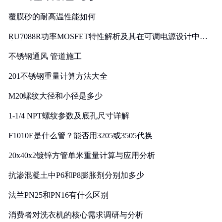
覆膜砂的耐高温性能如何
RU7088R功率MOSFET特性解析及其在可调电源设计中的
实践
不锈钢通风 管道施工
201不锈钢重量计算方法大全
M20螺纹大径和小径是多少
1-1/4 NPT螺纹参数及底孔尺寸详解
F1010E是什么管？能否用3205或3505代换
20x40x2镀锌方管单米重量计算与应用分析
抗渗混凝土中P6和P8膨胀剂分别加多少
法兰PN25和PN16有什么区别
消费者对洗衣机的核心需求调研与分析