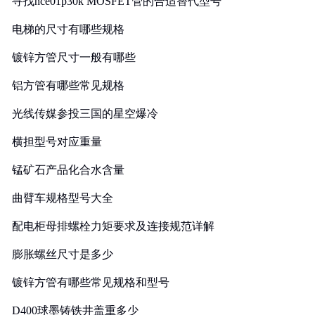
寻找nce01p30k MOSFET管的合适替代型号
电梯的尺寸有哪些规格
镀锌方管尺寸一般有哪些
铝方管有哪些常见规格
光线传媒参投三国的星空爆冷
横担型号对应重量
锰矿石产品化合水含量
曲臂车规格型号大全
配电柜母排螺栓力矩要求及连接规范详解
膨胀螺丝尺寸是多少
镀锌方管有哪些常见规格和型号
D400球墨铸铁井盖重多少