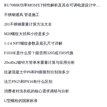
RU7088R功率MOSFET特性解析及其在可调电源设计中的
实践
不锈钢通风 管道施工
201不锈钢重量计算方法大全
M20螺纹大径和小径是多少
1-1/4 NPT螺纹参数及底孔尺寸详解
F1010E是什么管？能否用3205或3505代换
20x40x2镀锌方管单米重量计算与应用分析
抗渗混凝土中P6和P8膨胀剂分别加多少
法兰PN25和PN16有什么区别
消费者对洗衣机的核心需求调研与分析
U型螺栓的国家标准