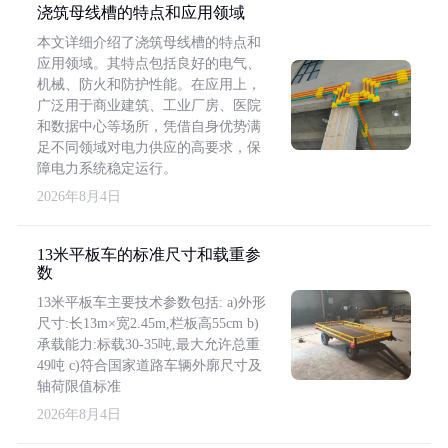
浇筑母线槽的特点和应用领域
本文详细介绍了浇筑母线槽的特点和
应用领域。其特点包括良好的电气、
机械、防火和防护性能。在应用上，
广泛用于商业建筑、工业厂房、医院
和数据中心等场所，凭借自身优势满
足不同领域对电力供应的高要求，保
障电力系统稳定运行。
2026年8月4日
13米平板车的标准尺寸和载重参
数
13米平板车主要技术参数包括: a)外形
尺寸:长13m×宽2.45m,栏板高55cm b)
承载能力:标载30-35吨,最大允许总重
49吨 c)符合国家道路车辆外廓尺寸及
轴荷限值标准
2026年8月4日