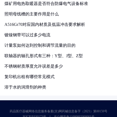
煤矿用电热取暖器是否符合防爆电气设备标准
照明母线槽的主要作用是什么
A516Gr70对应国内材质及低温冲击要求解析
镀镍钢带可以过多少电流
计量泵如何达到控制和调节流量的目的
联轴器的轴孔形式有三种：Y型、J型、Z型
不锈钢材质厚度允许误差是多少
复印机出租有哪些常见模式
溶于水的润滑剂的种类
药品医疗器械网络信息服务备案(京)网药械信息备字（2021）第00159号
京ICP证030173号
京公网安备11000002000001号