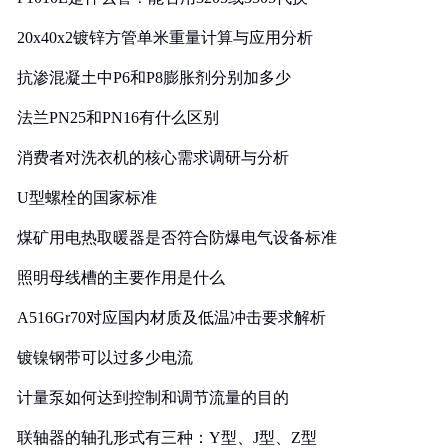
20x40x2镀锌方管单米重量计算与应用分析
抗渗混凝土中P6和P8膨胀剂分别加多少
法兰PN25和PN16有什么区别
消费者对洗衣机的核心需求调研与分析
U型螺栓的国家标准
煤矿用电热取暖器是否符合防爆电气设备标准
照明母线槽的主要作用是什么
A516Gr70对应国内材质及低温冲击要求解析
镀镍钢带可以过多少电流
计量泵如何达到控制和调节流量的目的
联轴器的轴孔形式有三种：Y型、J型、Z型