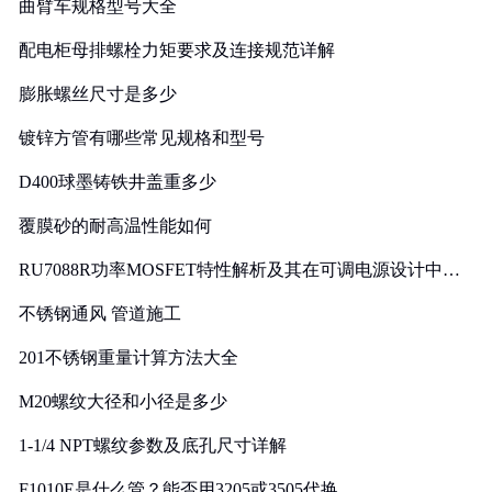
曲臂车规格型号大全
配电柜母排螺栓力矩要求及连接规范详解
膨胀螺丝尺寸是多少
镀锌方管有哪些常见规格和型号
D400球墨铸铁井盖重多少
覆膜砂的耐高温性能如何
RU7088R功率MOSFET特性解析及其在可调电源设计中的
实践
不锈钢通风 管道施工
201不锈钢重量计算方法大全
M20螺纹大径和小径是多少
1-1/4 NPT螺纹参数及底孔尺寸详解
F1010E是什么管？能否用3205或3505代换