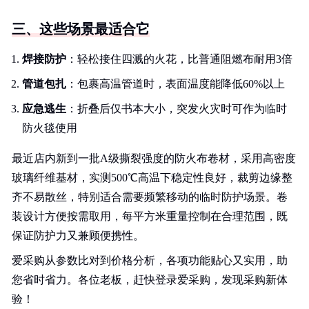
三、这些场景最适合它
焊接防护
：轻松接住四溅的火花，比普通阻燃布耐用3倍
管道包扎
：包裹高温管道时，表面温度能降低60%以上
应急逃生
：折叠后仅书本大小，突发火灾时可作为临时
防火毯使用
最近店内新到一批A级撕裂强度的防火布卷材，采用高密度
玻璃纤维基材，实测500℃高温下稳定性良好，裁剪边缘整
齐不易散丝，特别适合需要频繁移动的临时防护场景。卷
装设计方便按需取用，每平方米重量控制在合理范围，既
保证防护力又兼顾便携性。
爱采购从参数比对到价格分析，各项功能贴心又实用，助
您省时省力。各位老板，赶快登录爱采购，发现采购新体
验！