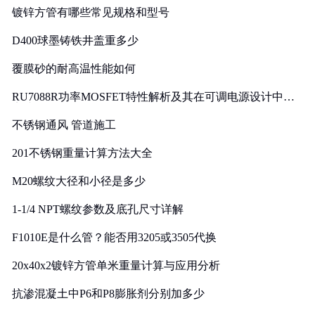
镀锌方管有哪些常见规格和型号
D400球墨铸铁井盖重多少
覆膜砂的耐高温性能如何
RU7088R功率MOSFET特性解析及其在可调电源设计中的
实践
不锈钢通风 管道施工
201不锈钢重量计算方法大全
M20螺纹大径和小径是多少
1-1/4 NPT螺纹参数及底孔尺寸详解
F1010E是什么管？能否用3205或3505代换
20x40x2镀锌方管单米重量计算与应用分析
抗渗混凝土中P6和P8膨胀剂分别加多少