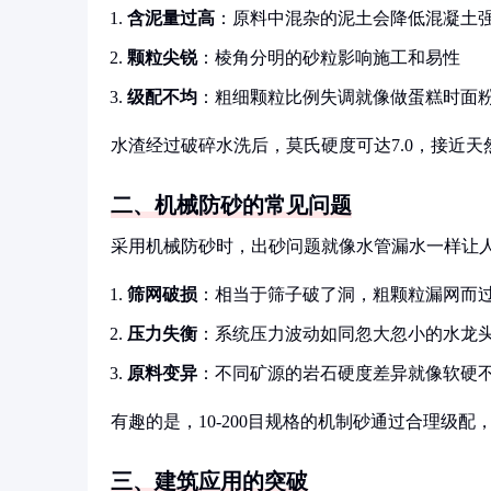
含泥量过高
：原料中混杂的泥土会降低混凝土
颗粒尖锐
：棱角分明的砂粒影响施工和易性
级配不均
：粗细颗粒比例失调就像做蛋糕时面
水渣经过破碎水洗后，莫氏硬度可达7.0，接近
二、机械防砂的常见问题
采用机械防砂时，出砂问题就像水管漏水一样让
筛网破损
：相当于筛子破了洞，粗颗粒漏网而
压力失衡
：系统压力波动如同忽大忽小的水龙
原料变异
：不同矿源的岩石硬度差异就像软硬
有趣的是，10-200目规格的机制砂通过合理级
三、建筑应用的突破