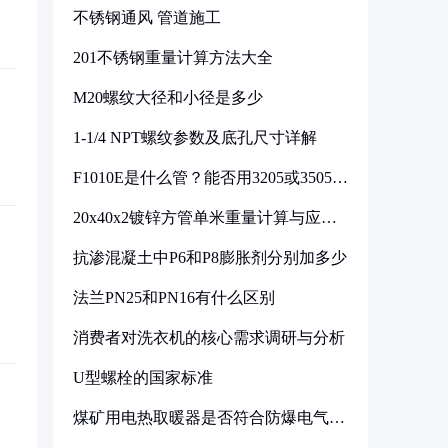
不锈钢通风 管道施工
201不锈钢重量计算方法大全
M20螺纹大径和小径是多少
1-1/4 NPT螺纹参数及底孔尺寸详解
F1010E是什么管？能否用3205或3505代
换
20x40x2镀锌方管单米重量计算与应用
分析
抗渗混凝土中P6和P8膨胀剂分别加多少
法兰PN25和PN16有什么区别
消费者对洗衣机的核心需求调研与分析
U型螺栓的国家标准
煤矿用电热取暖器是否符合防爆电气设
备标准