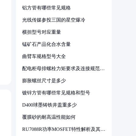
铝方管有哪些常见规格
光线传媒参投三国的星空爆冷
横担型号对应重量
锰矿石产品化合水含量
曲臂车规格型号大全
配电柜母排螺栓力矩要求及连接规范详
解
膨胀螺丝尺寸是多少
镀锌方管有哪些常见规格和型号
D400球墨铸铁井盖重多少
覆膜砂的耐高温性能如何
RU7088R功率MOSFET特性解析及其在
可调电源设计中的实践