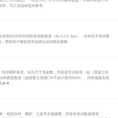
_1/2H状态），结合GB/T 5231-2012标准数据，详细分析其力学
差异，为工业选材提供参考。
砂200目对应的表面粗糙度（Ra 3.2-6.3μm），并对比不同目数
业实践，帮助用户根据需求选择合适的喷砂参数。
力，包括螺杆直径、钻孔尺寸等参数，并依据专业标准（如《混凝土结
方法和典型数值（如混凝土强度C30下设计值约80kN）。内容涵盖安装
员参考。
底孔计算，包括外径、螺距、公差等关键参数，并提供专业数据来源