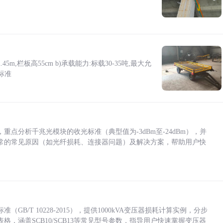
5m,栏板高55cm b)承载能力:标载30-35吨,最大允
标准
点分析千兆光模块的收光标准（典型值为-3dBm至-24dBm），并
常的常见原因（如光纤损耗、连接器问题）及解决方案，帮助用户快
/T 10228-2015），提供1000kVA变压器损耗计算实例，分步
，涵盖SCB10/SCB13等常见型号参数，指导用户快速掌握变压器