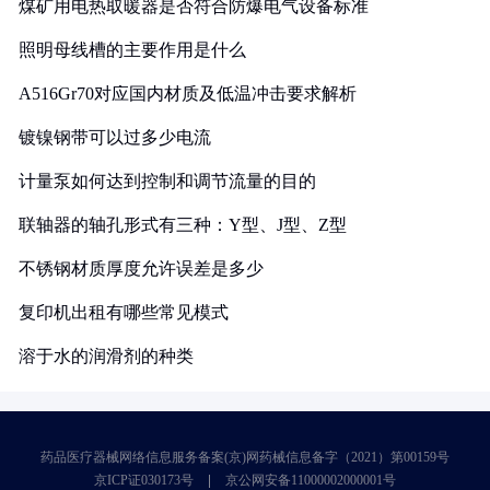
煤矿用电热取暖器是否符合防爆电气设备标准
照明母线槽的主要作用是什么
A516Gr70对应国内材质及低温冲击要求解析
镀镍钢带可以过多少电流
计量泵如何达到控制和调节流量的目的
联轴器的轴孔形式有三种：Y型、J型、Z型
不锈钢材质厚度允许误差是多少
复印机出租有哪些常见模式
溶于水的润滑剂的种类
药品医疗器械网络信息服务备案(京)网药械信息备字（2021）第00159号
京ICP证030173号
京公网安备11000002000001号