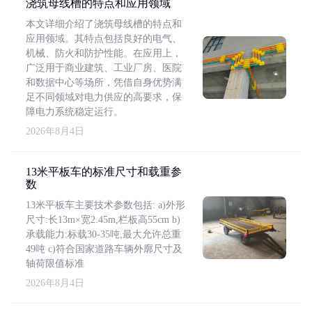
浇筑母线槽的特点和应用领域
本文详细介绍了浇筑母线槽的特点和
应用领域。其特点包括良好的电气、
机械、防火和防护性能。在应用上，
广泛用于商业建筑、工业厂房、医院
和数据中心等场所，凭借自身优势满
足不同领域对电力供应的高要求，保
障电力系统稳定运行。
2026年8月4日
13米平板车的标准尺寸和载重参
数
13米平板车主要技术参数包括: a)外形
尺寸:长13m×宽2.45m,栏板高55cm b)
承载能力:标载30-35吨,最大允许总重
49吨 c)符合国家道路车辆外廓尺寸及
轴荷限值标准
2026年8月4日