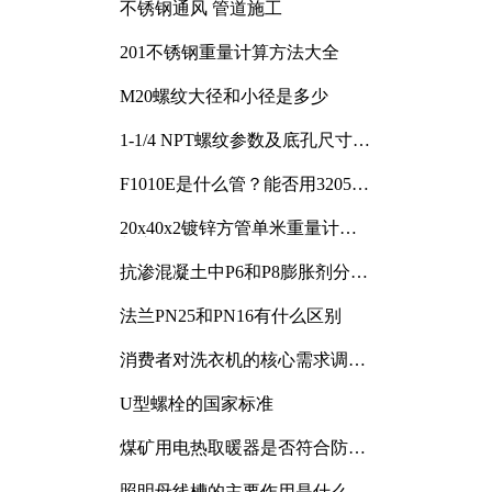
不锈钢通风 管道施工
201不锈钢重量计算方法大全
M20螺纹大径和小径是多少
1-1/4 NPT螺纹参数及底孔尺寸详
解
F1010E是什么管？能否用3205或
3505代换
20x40x2镀锌方管单米重量计算
与应用分析
抗渗混凝土中P6和P8膨胀剂分别
加多少
法兰PN25和PN16有什么区别
消费者对洗衣机的核心需求调研
与分析
U型螺栓的国家标准
煤矿用电热取暖器是否符合防爆
电气设备标准
照明母线槽的主要作用是什么