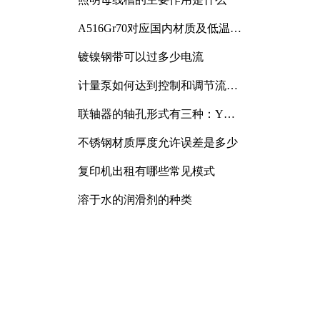
A516Gr70对应国内材质及低温冲
击要求解析
镀镍钢带可以过多少电流
计量泵如何达到控制和调节流量
的目的
联轴器的轴孔形式有三种：Y
型、J型、Z型
不锈钢材质厚度允许误差是多少
复印机出租有哪些常见模式
溶于水的润滑剂的种类