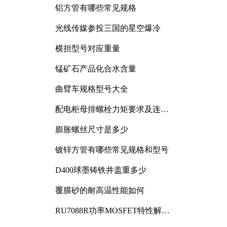
铝方管有哪些常见规格
光线传媒参投三国的星空爆冷
横担型号对应重量
锰矿石产品化合水含量
曲臂车规格型号大全
配电柜母排螺栓力矩要求及连接
规范详解
膨胀螺丝尺寸是多少
镀锌方管有哪些常见规格和型号
D400球墨铸铁井盖重多少
覆膜砂的耐高温性能如何
RU7088R功率MOSFET特性解析
及其在可调电源设计中的实践