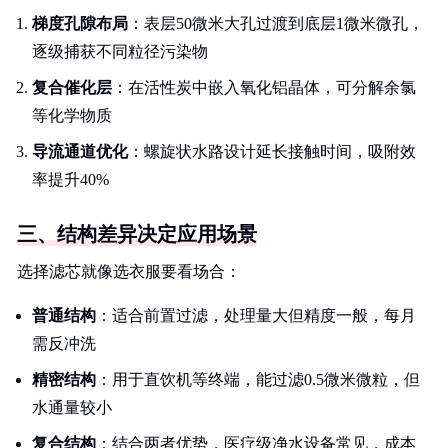
梯度孔隙布局
：表层50微米大孔过渡到底层1微米微孔，
逐级捕获不同粒径污染物
复合催化层
：在活性炭中嵌入氧化铝晶体，可分解余氯
等化学物质
导流通道优化
：螺旋状水路设计延长接触时间，吸附效
率提升40%
三、结构差异决定应用场景
选择滤芯就像选衣服要看场合：
普通结构
：适合前置过滤，处理量大但精度一般，每月
需反冲洗
精密结构
：用于直饮机等终端，能过滤0.5微米微粒，但
水通量较小
复合结构
：结合两者优势，医疗级净水设备常见，成本