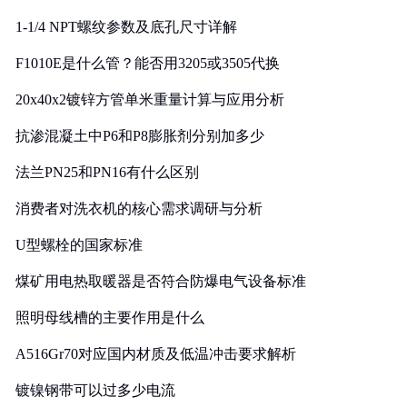
1-1/4 NPT螺纹参数及底孔尺寸详解
F1010E是什么管？能否用3205或3505代换
20x40x2镀锌方管单米重量计算与应用分析
抗渗混凝土中P6和P8膨胀剂分别加多少
法兰PN25和PN16有什么区别
消费者对洗衣机的核心需求调研与分析
U型螺栓的国家标准
煤矿用电热取暖器是否符合防爆电气设备标准
照明母线槽的主要作用是什么
A516Gr70对应国内材质及低温冲击要求解析
镀镍钢带可以过多少电流