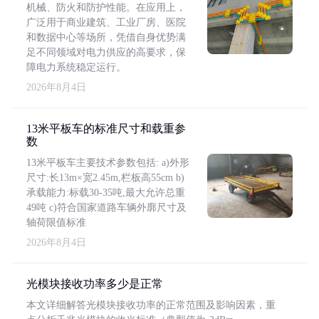
机械、防火和防护性能。在应用上，
广泛用于商业建筑、工业厂房、医院
和数据中心等场所，凭借自身优势满
足不同领域对电力供应的高要求，保
障电力系统稳定运行。
2026年8月4日
13米平板车的标准尺寸和载重参
数
13米平板车主要技术参数包括: a)外形
尺寸:长13m×宽2.45m,栏板高55cm b)
承载能力:标载30-35吨,最大允许总重
49吨 c)符合国家道路车辆外廓尺寸及
轴荷限值标准
2026年8月4日
光模块接收功率多少是正常
本文详细解答光模块接收功率的正常范围及影响因素，重