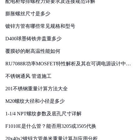
配电柜母排螺栓力矩要求及连接规范详解
膨胀螺丝尺寸是多少
镀锌方管有哪些常见规格和型号
D400球墨铸铁井盖重多少
覆膜砂的耐高温性能如何
RU7088R功率MOSFET特性解析及其在可调电源设计中的
实践
不锈钢通风 管道施工
201不锈钢重量计算方法大全
M20螺纹大径和小径是多少
1-1/4 NPT螺纹参数及底孔尺寸详解
F1010E是什么管？能否用3205或3505代换
20x40x2镀锌方管单米重量计算与应用分析