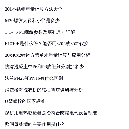
201不锈钢重量计算方法大全
M20螺纹大径和小径是多少
1-1/4 NPT螺纹参数及底孔尺寸详解
F1010E是什么管？能否用3205或3505代换
20x40x2镀锌方管单米重量计算与应用分析
抗渗混凝土中P6和P8膨胀剂分别加多少
法兰PN25和PN16有什么区别
消费者对洗衣机的核心需求调研与分析
U型螺栓的国家标准
煤矿用电热取暖器是否符合防爆电气设备标准
照明母线槽的主要作用是什么