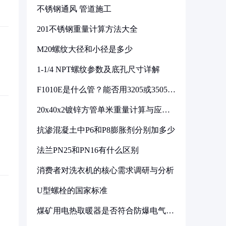
不锈钢通风 管道施工
201不锈钢重量计算方法大全
M20螺纹大径和小径是多少
1-1/4 NPT螺纹参数及底孔尺寸详解
F1010E是什么管？能否用3205或3505代
换
20x40x2镀锌方管单米重量计算与应用
分析
抗渗混凝土中P6和P8膨胀剂分别加多少
法兰PN25和PN16有什么区别
消费者对洗衣机的核心需求调研与分析
U型螺栓的国家标准
煤矿用电热取暖器是否符合防爆电气设
备标准