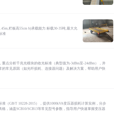
5m,栏板高55cm b)承载能力:标载30-35吨,最大允
标准
点分析千兆光模块的收光标准（典型值为-3dBm至-24dBm），并
常的常见原因（如光纤损耗、连接器问题）及解决方案，帮助用户快
/T 10228-2015），提供1000kVA变压器损耗计算实例，分步
，涵盖SCB10/SCB13等常见型号参数，指导用户快速掌握变压器