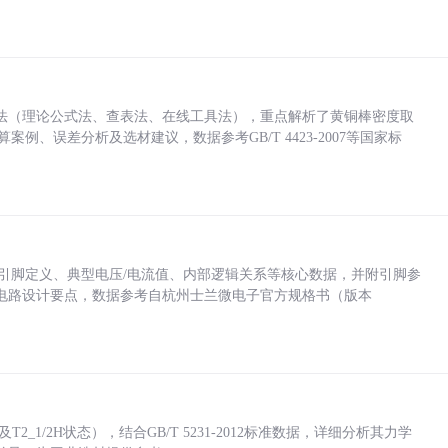
法（理论公式法、查表法、在线工具法），重点解析了黄铜棒密度取
计算案例、误差分析及选材建议，数据参考GB/T 4423-2007等国家标
括各引脚定义、典型电压/电流值、内部逻辑关系等核心数据，并附引脚参
电路设计要点，数据参考自杭州士兰微电子官方规格书（版本
_1/2H状态），结合GB/T 5231-2012标准数据，详细分析其力学