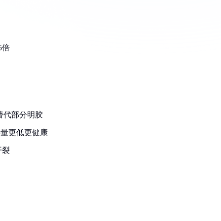
5倍
，替代部分明胶
热量更低更健康
开裂