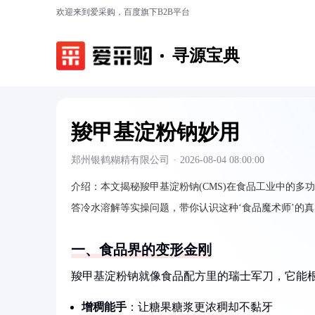
欢迎来到爱采购，百度旗下B2B平台
寻源宝典
羧甲基淀粉钠妙用
郑州银鹤糊精有限公司
·
2026-08-04 08:00:00
介绍：
本文揭秘羧甲基淀粉钠(CMS)在食品工业中的
答冷水溶解等实操问题，带你认识这种‘食品魔术师’的
一、食品界的变形金刚
羧甲基淀粉钠就像食品配方里的瑞士军刀，它能
增稠能手
：让糖果糖浆更浓稠却不黏牙