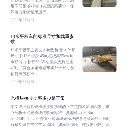
和数据中心等场所，凭借自身优势满
足不同领域对电力供应的高要求，保
障电力系统稳定运行。
2026年8月4日
13米平板车的标准尺寸和载重参
数
13米平板车主要技术参数包括: a)外形
尺寸:长13m×宽2.45m,栏板高55cm b)
承载能力:标载30-35吨,最大允许总重
49吨 c)符合国家道路车辆外廓尺寸及
轴荷限值标准
2026年8月4日
光模块接收功率多少是正常
本文详细解答光模块接收功率的正常范围及影响因素，重
点分析千兆光模块的收光标准（典型值为-3dBm
至-24dBm），并提供不同速率光模块的参考值表格。同时
解释功率异常的常见原因（如光纤损耗、连接器问题）及