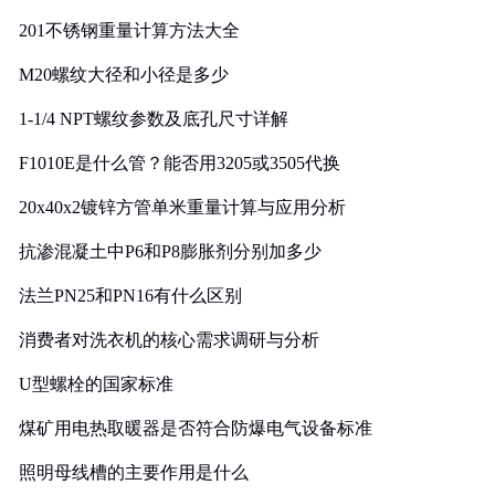
201不锈钢重量计算方法大全
M20螺纹大径和小径是多少
1-1/4 NPT螺纹参数及底孔尺寸详解
F1010E是什么管？能否用3205或3505代换
20x40x2镀锌方管单米重量计算与应用分析
抗渗混凝土中P6和P8膨胀剂分别加多少
法兰PN25和PN16有什么区别
消费者对洗衣机的核心需求调研与分析
U型螺栓的国家标准
煤矿用电热取暖器是否符合防爆电气设备标准
照明母线槽的主要作用是什么