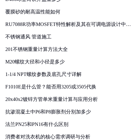
覆膜砂的耐高温性能如何
RU7088R功率MOSFET特性解析及其在可调电源设计中的
实践
不锈钢通风 管道施工
201不锈钢重量计算方法大全
M20螺纹大径和小径是多少
1-1/4 NPT螺纹参数及底孔尺寸详解
F1010E是什么管？能否用3205或3505代换
20x40x2镀锌方管单米重量计算与应用分析
抗渗混凝土中P6和P8膨胀剂分别加多少
法兰PN25和PN16有什么区别
消费者对洗衣机的核心需求调研与分析