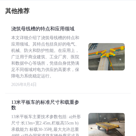
其他推荐
浇筑母线槽的特点和应用领域
本文详细介绍了浇筑母线槽的特点和
应用领域。其特点包括良好的电气、
机械、防火和防护性能。在应用上，
广泛用于商业建筑、工业厂房、医院
和数据中心等场所，凭借自身优势满
足不同领域对电力供应的高要求，保
障电力系统稳定运行。
2026年8月4日
13米平板车的标准尺寸和载重参
数
13米平板车主要技术参数包括: a)外形
尺寸:长13m×宽2.45m,栏板高55cm b)
承载能力:标载30-35吨,最大允许总重
49吨 c)符合国家道路车辆外廓尺寸及