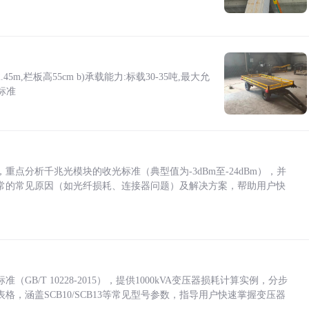
5m,栏板高55cm b)承载能力:标载30-35吨,最大允
标准
点分析千兆光模块的收光标准（典型值为-3dBm至-24dBm），并
常的常见原因（如光纤损耗、连接器问题）及解决方案，帮助用户快
/T 10228-2015），提供1000kVA变压器损耗计算实例，分步
，涵盖SCB10/SCB13等常见型号参数，指导用户快速掌握变压器