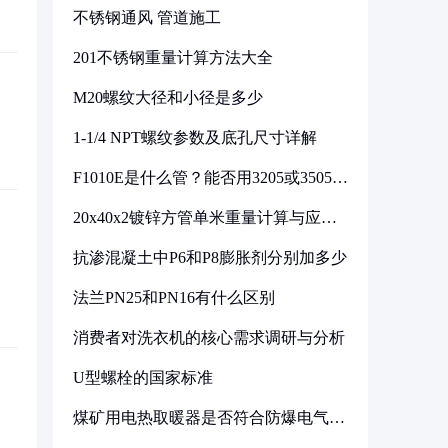
不锈钢通风 管道施工
201不锈钢重量计算方法大全
M20螺纹大径和小径是多少
1-1/4 NPT螺纹参数及底孔尺寸详解
F1010E是什么管？能否用3205或3505代
换
20x40x2镀锌方管单米重量计算与应用
分析
抗渗混凝土中P6和P8膨胀剂分别加多少
法兰PN25和PN16有什么区别
消费者对洗衣机的核心需求调研与分析
U型螺栓的国家标准
煤矿用电热取暖器是否符合防爆电气设
备标准