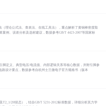
法（理论公式法、查表法、在线工具法），重点解析了黄铜棒密度取
计算案例、误差分析及选材建议，数据参考GB/T 4423-2007等国家标
括各引脚定义、典型电压/电流值、内部逻辑关系等核心数据，并附引脚参
电路设计要点，数据参考自杭州士兰微电子官方规格书（版本
_1/2H状态），结合GB/T 5231-2012标准数据，详细分析其力学