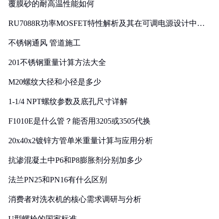
覆膜砂的耐高温性能如何
RU7088R功率MOSFET特性解析及其在可调电源设计中的
实践
不锈钢通风 管道施工
201不锈钢重量计算方法大全
M20螺纹大径和小径是多少
1-1/4 NPT螺纹参数及底孔尺寸详解
F1010E是什么管？能否用3205或3505代换
20x40x2镀锌方管单米重量计算与应用分析
抗渗混凝土中P6和P8膨胀剂分别加多少
法兰PN25和PN16有什么区别
消费者对洗衣机的核心需求调研与分析
U型螺栓的国家标准