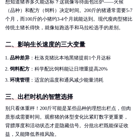
想知道猪养多久能达标？这就像等待面包出炉——火候
（品种）和配方（饲料）决定时间。200斤的猪通常需要5-7
个月，而100斤的小猪约3-4个月就能达到。现代瘦肉型猪比
传统土猪长得快，就像短跑选手和马拉松选手的差别。
二、影响生长速度的三大变量
品种差异
：杜洛克猪比本地黑猪提前1个月达标
饲料配方
：科学配比饲料能让日增重提高20%
环境管理
：适宜的温度和通风减少能量消耗
三、出栏时机的智慧选择
别只看体重秤！200斤可能是某些品种的理想出栏点，但肉
质形成需要时间。观察猪的体型变化比紧盯数字更重要，
背膘厚度和活动状态才是隐藏信号。分批出栏既能保证收
益，又能降低养殖风险。