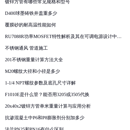
镀锌方管有哪些常见规格和型号
D400球墨铸铁井盖重多少
覆膜砂的耐高温性能如何
RU7088R功率MOSFET特性解析及其在可调电源设计中的
实践
不锈钢通风 管道施工
201不锈钢重量计算方法大全
M20螺纹大径和小径是多少
1-1/4 NPT螺纹参数及底孔尺寸详解
F1010E是什么管？能否用3205或3505代换
20x40x2镀锌方管单米重量计算与应用分析
抗渗混凝土中P6和P8膨胀剂分别加多少
法兰PN25和PN16有什么区别