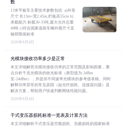
数
13米平板车主要技术参数包括: a)外形
尺寸:长13m×宽2.45m,栏板高55cm b)
承载能力:标载30-35吨,最大允许总重
49吨 c)符合国家道路车辆外廓尺寸及
轴荷限值标准
2026年8月4日
光模块接收功率多少是正常
本文详细解答光模块接收功率的正常范围及影响因素，重
点分析千兆光模块的收光标准（典型值为-3dBm
至-24dBm），并提供不同速率光模块的参考值表格。同时
解释功率异常的常见原因（如光纤损耗、连接器问题）及
解决方案，帮助用户快速判断网络性能问题。
2026年8月4日
干式变压器损耗标准一览表及计算方法
本文详细解析干式变压器空载损耗、负载损耗的国家标准