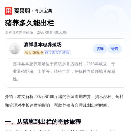
寻源宝典
猪养多久能出栏
嘉祥县本忠养殖场
·
2026-08-04 08:00:00
嘉祥县本忠养殖场
咨询
进店
法人:张鲁坤
通过真实性核验
嘉祥县本忠养殖场位于黄垓乡鲁店西村，2013年成立，专
业养殖野猪、山羊等，经验丰富，在特种养殖领域具权威
性。
介绍：
本文解析200斤和100斤猪的养殖周期差异，揭示品种、饲料
和管理对生长速度的影响，帮助养殖者合理规划出栏时间。
一、从猪崽到出栏的奇妙旅程