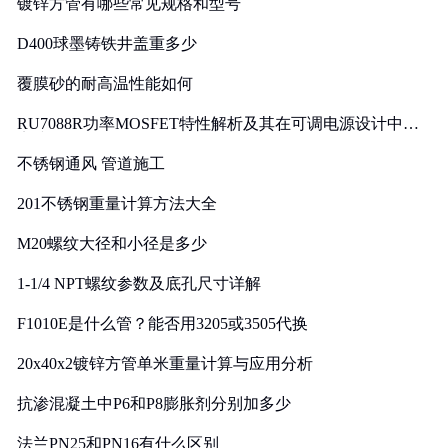
镀锌方管有哪些常见规格和型号
D400球墨铸铁井盖重多少
覆膜砂的耐高温性能如何
RU7088R功率MOSFET特性解析及其在可调电源设计中的
实践
不锈钢通风 管道施工
201不锈钢重量计算方法大全
M20螺纹大径和小径是多少
1-1/4 NPT螺纹参数及底孔尺寸详解
F1010E是什么管？能否用3205或3505代换
20x40x2镀锌方管单米重量计算与应用分析
抗渗混凝土中P6和P8膨胀剂分别加多少
法兰PN25和PN16有什么区别