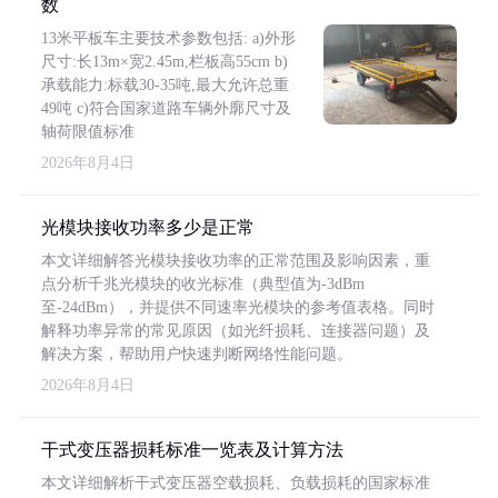
数
13米平板车主要技术参数包括: a)外形
尺寸:长13m×宽2.45m,栏板高55cm b)
承载能力:标载30-35吨,最大允许总重
49吨 c)符合国家道路车辆外廓尺寸及
轴荷限值标准
2026年8月4日
光模块接收功率多少是正常
本文详细解答光模块接收功率的正常范围及影响因素，重
点分析千兆光模块的收光标准（典型值为-3dBm
至-24dBm），并提供不同速率光模块的参考值表格。同时
解释功率异常的常见原因（如光纤损耗、连接器问题）及
解决方案，帮助用户快速判断网络性能问题。
2026年8月4日
干式变压器损耗标准一览表及计算方法
本文详细解析干式变压器空载损耗、负载损耗的国家标准