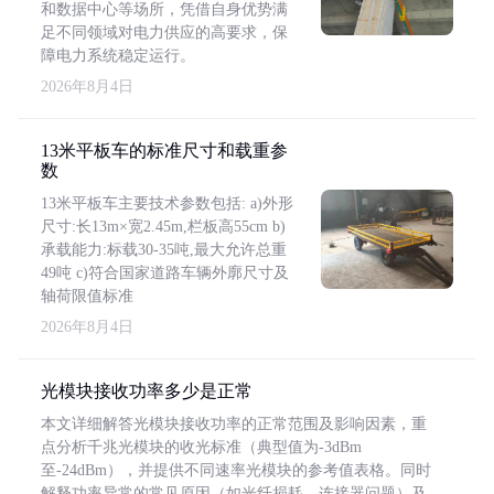
和数据中心等场所，凭借自身优势满
足不同领域对电力供应的高要求，保
障电力系统稳定运行。
2026年8月4日
13米平板车的标准尺寸和载重参
数
13米平板车主要技术参数包括: a)外形
尺寸:长13m×宽2.45m,栏板高55cm b)
承载能力:标载30-35吨,最大允许总重
49吨 c)符合国家道路车辆外廓尺寸及
轴荷限值标准
2026年8月4日
光模块接收功率多少是正常
本文详细解答光模块接收功率的正常范围及影响因素，重
点分析千兆光模块的收光标准（典型值为-3dBm
至-24dBm），并提供不同速率光模块的参考值表格。同时
解释功率异常的常见原因（如光纤损耗、连接器问题）及