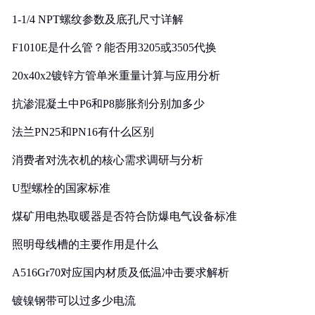
1-1/4 NPT螺纹参数及底孔尺寸详解
F1010E是什么管？能否用3205或3505代换
20x40x2镀锌方管单米重量计算与应用分析
抗渗混凝土中P6和P8膨胀剂分别加多少
法兰PN25和PN16有什么区别
消费者对洗衣机的核心需求调研与分析
U型螺栓的国家标准
煤矿用电热取暖器是否符合防爆电气设备标准
照明母线槽的主要作用是什么
A516Gr70对应国内材质及低温冲击要求解析
镀镍钢带可以过多少电流