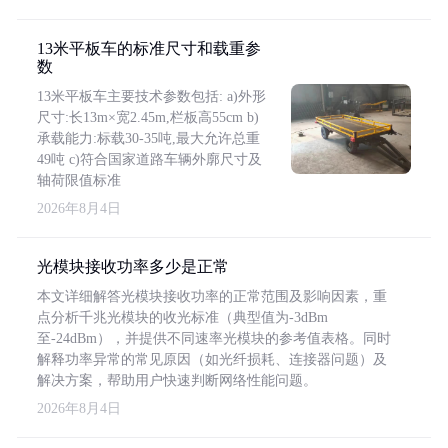
13米平板车的标准尺寸和载重参
数
13米平板车主要技术参数包括: a)外形
尺寸:长13m×宽2.45m,栏板高55cm b)
承载能力:标载30-35吨,最大允许总重
49吨 c)符合国家道路车辆外廓尺寸及
轴荷限值标准
2026年8月4日
光模块接收功率多少是正常
本文详细解答光模块接收功率的正常范围及影响因素，重
点分析千兆光模块的收光标准（典型值为-3dBm
至-24dBm），并提供不同速率光模块的参考值表格。同时
解释功率异常的常见原因（如光纤损耗、连接器问题）及
解决方案，帮助用户快速判断网络性能问题。
2026年8月4日