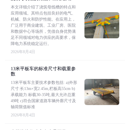
本文详细介绍了浇筑母线槽的特点和
应用领域。其特点包括良好的电气、
机械、防火和防护性能。在应用上，
广泛用于商业建筑、工业厂房、医院
和数据中心等场所，凭借自身优势满
足不同领域对电力供应的高要求，保
障电力系统稳定运行。
2026年8月4日
13米平板车的标准尺寸和载重参
数
13米平板车主要技术参数包括: a)外形
尺寸:长13m×宽2.45m,栏板高55cm b)
承载能力:标载30-35吨,最大允许总重
49吨 c)符合国家道路车辆外廓尺寸及
轴荷限值标准
2026年8月4日