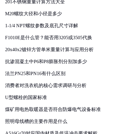
201不锈钢重量计算方法大全
M20螺纹大径和小径是多少
1-1/4 NPT螺纹参数及底孔尺寸详解
F1010E是什么管？能否用3205或3505代换
20x40x2镀锌方管单米重量计算与应用分析
抗渗混凝土中P6和P8膨胀剂分别加多少
法兰PN25和PN16有什么区别
消费者对洗衣机的核心需求调研与分析
U型螺栓的国家标准
煤矿用电热取暖器是否符合防爆电气设备标准
照明母线槽的主要作用是什么
A516Gr70对应国内材质及低温冲击要求解析