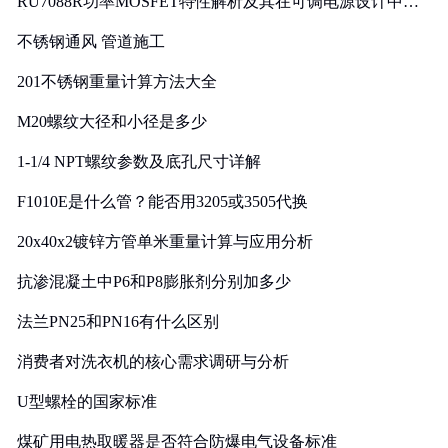
RU7088R功率MOSFET特性解析及其在可调电源设计中的
实践
不锈钢通风 管道施工
201不锈钢重量计算方法大全
M20螺纹大径和小径是多少
1-1/4 NPT螺纹参数及底孔尺寸详解
F1010E是什么管？能否用3205或3505代换
20x40x2镀锌方管单米重量计算与应用分析
抗渗混凝土中P6和P8膨胀剂分别加多少
法兰PN25和PN16有什么区别
消费者对洗衣机的核心需求调研与分析
U型螺栓的国家标准
煤矿用电热取暖器是否符合防爆电气设备标准