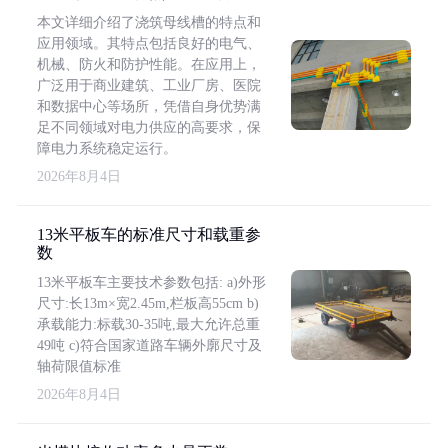
本文详细介绍了浇筑母线槽的特点和
应用领域。其特点包括良好的电气、
机械、防火和防护性能。在应用上，
广泛用于商业建筑、工业厂房、医院
和数据中心等场所，凭借自身优势满
足不同领域对电力供应的高要求，保
障电力系统稳定运行。
2026年8月4日
13米平板车的标准尺寸和载重参
数
13米平板车主要技术参数包括: a)外形
尺寸:长13m×宽2.45m,栏板高55cm b)
承载能力:标载30-35吨,最大允许总重
49吨 c)符合国家道路车辆外廓尺寸及
轴荷限值标准
2026年8月4日