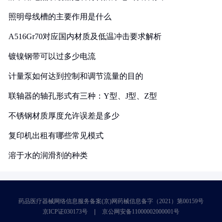
照明母线槽的主要作用是什么
A516Gr70对应国内材质及低温冲击要求解析
镀镍钢带可以过多少电流
计量泵如何达到控制和调节流量的目的
联轴器的轴孔形式有三种：Y型、J型、Z型
不锈钢材质厚度允许误差是多少
复印机出租有哪些常见模式
溶于水的润滑剂的种类
药品医疗器械网络信息服务备案(京)网药械信息备字（2021）第00159号
京ICP证030173号
京公网安备11000002000001号