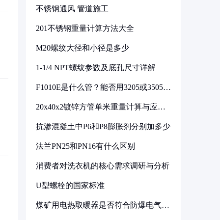
不锈钢通风 管道施工
201不锈钢重量计算方法大全
M20螺纹大径和小径是多少
1-1/4 NPT螺纹参数及底孔尺寸详解
F1010E是什么管？能否用3205或3505代
换
20x40x2镀锌方管单米重量计算与应用
分析
抗渗混凝土中P6和P8膨胀剂分别加多少
法兰PN25和PN16有什么区别
消费者对洗衣机的核心需求调研与分析
U型螺栓的国家标准
煤矿用电热取暖器是否符合防爆电气设
备标准