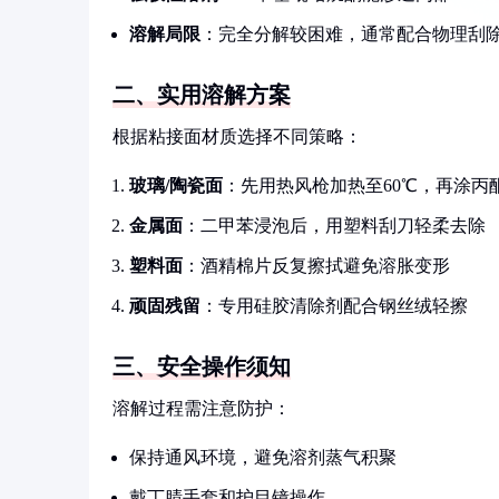
溶解局限
：完全分解较困难，通常配合物理刮
二、实用溶解方案
根据粘接面材质选择不同策略：
玻璃/陶瓷面
：先用热风枪加热至60℃，再涂丙
金属面
：二甲苯浸泡后，用塑料刮刀轻柔去除
塑料面
：酒精棉片反复擦拭避免溶胀变形
顽固残留
：专用硅胶清除剂配合钢丝绒轻擦
三、安全操作须知
溶解过程需注意防护：
保持通风环境，避免溶剂蒸气积聚
戴丁腈手套和护目镜操作