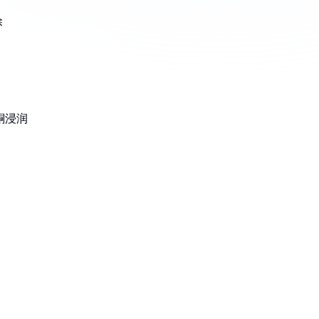
除
酮浸润