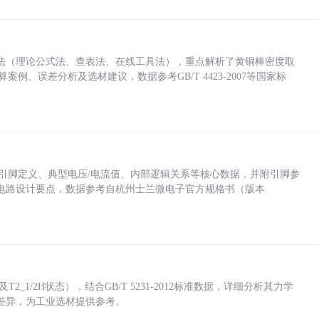
法（理论公式法、查表法、在线工具法），重点解析了黄铜棒密度取
计算案例、误差分析及选材建议，数据参考GB/T 4423-2007等国家标
括各引脚定义、典型电压/电流值、内部逻辑关系等核心数据，并附引脚参
电路设计要点，数据参考自杭州士兰微电子官方规格书（版本
_1/2H状态），结合GB/T 5231-2012标准数据，详细分析其力学
差异，为工业选材提供参考。