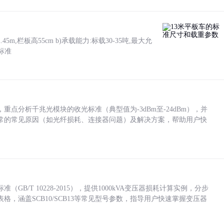
5m,栏板高55cm b)承载能力:标载30-35吨,最大允
标准
点分析千兆光模块的收光标准（典型值为-3dBm至-24dBm），并
常的常见原因（如光纤损耗、连接器问题）及解决方案，帮助用户快
/T 10228-2015），提供1000kVA变压器损耗计算实例，分步
，涵盖SCB10/SCB13等常见型号参数，指导用户快速掌握变压器