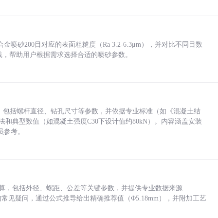
砂200目对应的表面粗糙度（Ra 3.2-6.3μm），并对比不同目数
业实践，帮助用户根据需求选择合适的喷砂参数。
力，包括螺杆直径、钻孔尺寸等参数，并依据专业标准（如《混凝土结
方法和典型数值（如混凝土强度C30下设计值约80kN）。内容涵盖安装
员参考。
底孔计算，包括外径、螺距、公差等关键参数，并提供专业数据来源
孔尺寸的常见疑问，通过公式推导给出精确推荐值（Φ5.18mm），并附加工艺